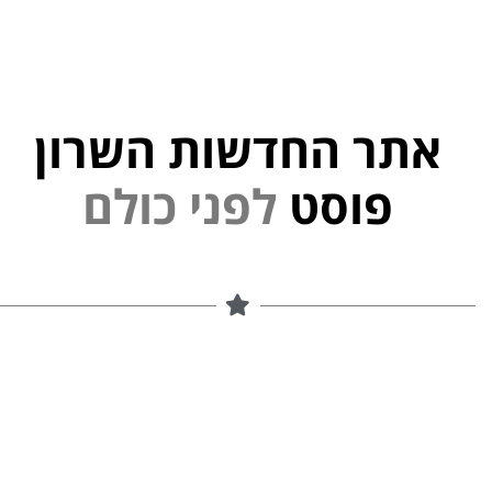
אתר החדשות השרון
פוסט
ל
פ
נ
י