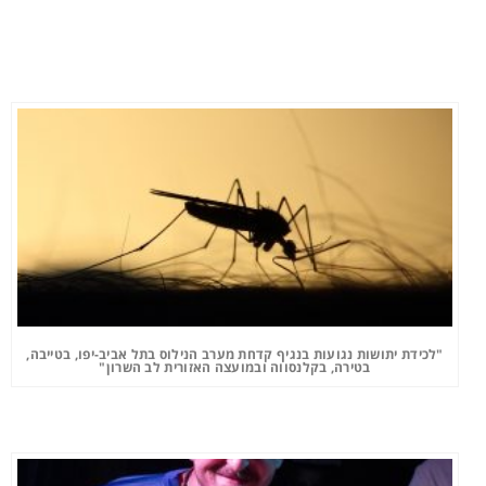
"לכידת יתושות נגועות בנגיף קדחת מערב הנילוס בתל אביב-יפו, בטייבה,
בטירה, בקלנסווה ובמועצה האזורית לב השרון"