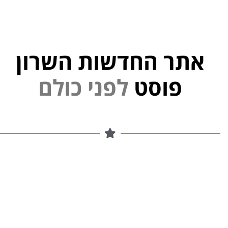
אתר החדשות השרון
י
נ
פ
פוסט
ל
ם