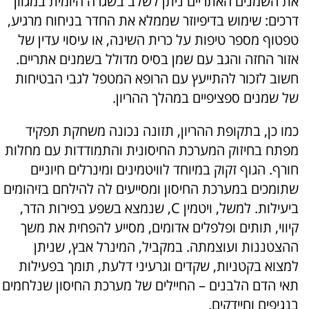
את השמנים האתריים ניתן לשלב בשגרה היומית במגוון
דרכים: שימוש בדיפיוזר שממלא את החדר בניחוח מרגיע,
טפטוף מספר טיפות על כרית השינה, או עיסוי עדין של
אזור החזה והגב עם שמן בסיס מדולל בשמנים אתריים.
חשוב לזכור להתייעץ עם הרופא המטפל לגבי הבטיחות
של שמנים ספציפיים במהלך ההריון.
כמו כן, בתקופת ההריון, תזונה נכונה משחקת תפקיד
מפתח בחיזוק המערכת החיסונית והתמודדות עם מחלות
חורף. הגוף זקוק במיוחד לוויטמינים ומינרלים חיוניים
שתומכים במערכת החיסון ומסייעים לה להילחם בזיהומים
ביעילות. למשל, ויטמין C, שנמצא בשפע בפירות הדר,
קיווי, תותים ופלפלים אדומים, מסייע להפחית את משך
ההצטננות ועוצמתה. במקביל, המינרל אבץ, שניתן
למצוא בקטניות, שקדים וגרעיני דלעת, תומך בפעילות
תאי הדם הלבנים – החיילים של מערכת החיסון שנלחמים
בנגיפים וחיידקים.