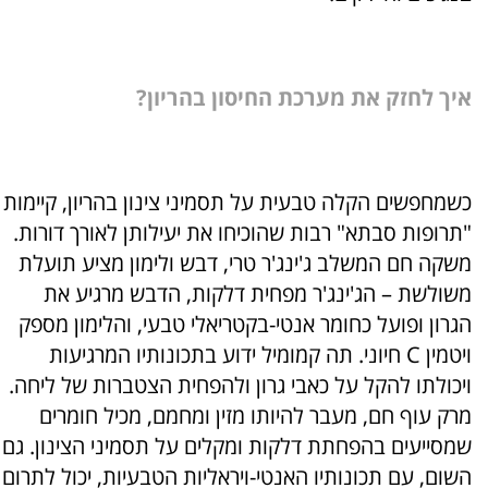
איך לחזק את מערכת החיסון בהריון?
כשמחפשים הקלה טבעית על תסמיני צינון בהריון, קיימות
"תרופות סבתא" רבות שהוכיחו את יעילותן לאורך דורות.
משקה חם המשלב ג'ינג'ר טרי, דבש ולימון מציע תועלת
משולשת – הג'ינג'ר מפחית דלקות, הדבש מרגיע את
הגרון ופועל כחומר אנטי-בקטריאלי טבעי, והלימון מספק
ויטמין C חיוני. תה קמומיל ידוע בתכונותיו המרגיעות
ויכולתו להקל על כאבי גרון ולהפחית הצטברות של ליחה.
מרק עוף חם, מעבר להיותו מזין ומחמם, מכיל חומרים
שמסייעים בהפחתת דלקות ומקלים על תסמיני הצינון. גם
השום, עם תכונותיו האנטי-ויראליות הטבעיות, יכול לתרום