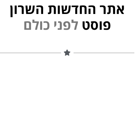
אתר החדשות השרון
י
פוסט
ל
פ
נ