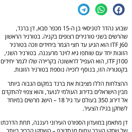
שבוע נהדר לטניסאי בן ה-15 מכפר סבא, דן ברנד,
שהרשים בשני טורנירים רצופים בקניה. בטורניר הראשון
ITF J60 הוא הגיע עד חצי הגמר ביחידים וזכה בטורניר
הזוגות יחד עם שותפו גיא לוינר מרעננה. בטורניר השני,
ITF J100, הוא העפיל לראשונה בקריירה שלו לגמר יחידים
בקטגוריה הזו, בנוסף לזכייה נוספת בטורניר הזוגות.
ההצלחות הללו מציבות את ברנד במקום הגבוה ביותר
מבין הישראלים בדירוג העולמי לנוער, והוא צפוי להתקדם
אל דירוג 350 בעולם עד גיל 18 – הישג מרשים במיוחד
לשחקן בגילו הצעיר.
דן מתאמן במועדון הספורט העירוני רעננה, תחת הדרכתו
של שחקן העבר עמוס מנסדורף – השחקן הבכיר ביותר