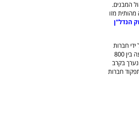
ל המבנים.
מהותית מזו
ק
הנדל
"
ן
ם על ידי חברות
ניהול מקצועיות. התמורה החודשית הממוצעת לדירה עבור שירותי ניהול נעה בין 800
שנערך בקרב
הוד השרון ורעננה מצביע על רמת שביעות רצון של 78% מתפקוד חברות