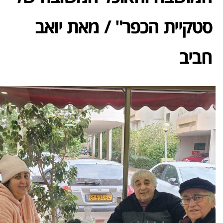
סטקיית הכפר" / מאת יואב
חביב