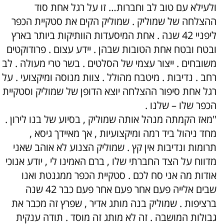
ולעילא עם טוב לב וחברות… זו על רגל אחת סוד
ההצלחה של שמוליק . שמוליק הקים את סטקיית הכפר
ליפניי 42 שנה . אחת המיסעדות הוותיקות ביותר בארץ
ובטח ובטח אחת הטובות שבהן . יידע עצום . פרודוקטים
משובחים . ייצור עצמי של הסלטים . בשר טרי מעולה . לב
רחב . נדיבות . מיטבח מהולל . צוות מנוסה ומיקצועי . על
רגל אחת סיפור ההצלחה יוצא הדופן של שמוליק וסטקיית
הכפר שלו – שלנו .
"מאז הקמתה מנהל אותה שמוליק , בסיוע של בנו לירון .
מחד ניהול ביד רמה ומיקצועיות , אך מאיידך גיסא ,
תרומות ונדיבות אין קץ . שמוליק הצנוע לא אוהב שאני
מדווח על הצד החברתי שלו , ברם האמינו לי , יודע אנוכי
אודות מה אני סח לכם . סטקיית הכפר ממגנטת ואנו
שבים אלייה פעם אחר פעם אחר פעם כבר 42 שנה
ברציפות . שמוליק בנה מותג אדיר , שפרץ זה מכבר את
גבולות המושבה . זה לא מותג זה מוסד . תודה ענקית