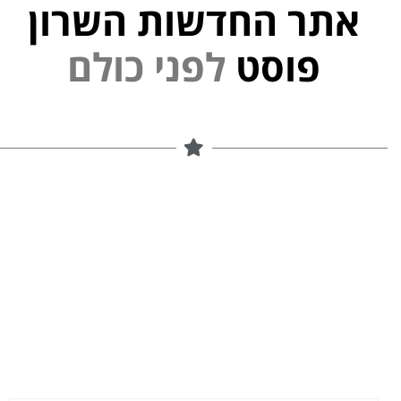
אתר החדשות השרון
פוסט
ל
פ
נ
י