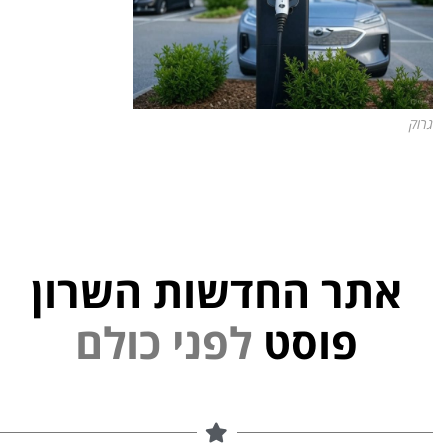
גרוק
אתר החדשות השרון
פוסט
ל
פ
נ
י