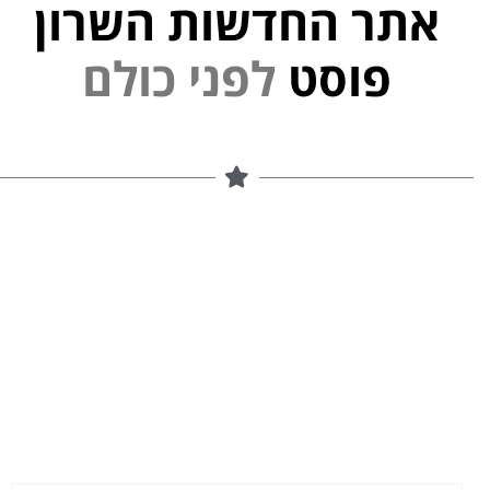
אתר החדשות השרון
י
פוסט
ל
פ
נ