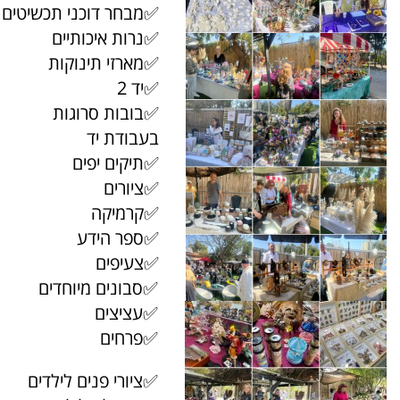
✅מבחר דוכני תכשיטים
✅נרות איכותיים
✅מארזי תינוקות
✅יד 2
✅בובות סרוגות
בעבודת יד
✅תיקים יפים
✅ציורים
✅קרמיקה
✅ספר הידע
✅צעיפים
✅סבונים מיוחדים
✅עציצים
✅פרחים
✅ציורי פנים לילדים