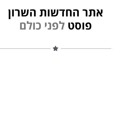
אתר החדשות השרון
פוסט
ל
פ
נ
י