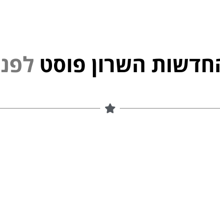
חדשות השרון פוסט
נ
פ