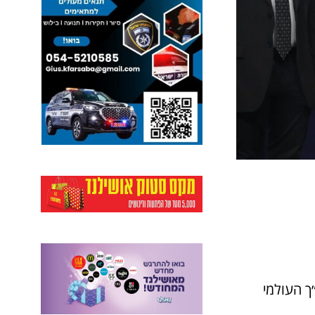
יים במקום ה-4 בחידון התנ״ך העולמי