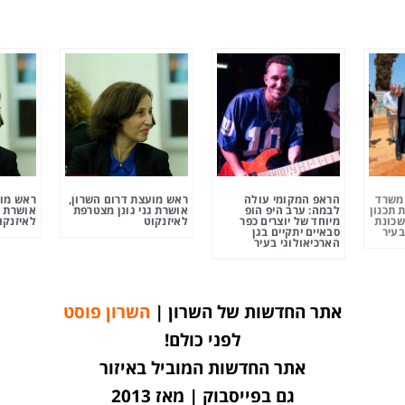
ומשרד
הראפ המקומי עולה
ראש מועצת דרום השרון,
ראש מוע
 תכנון
לבמה: ערב היפ הופ
אושרת גני גונן מצטרפת
אושרת ג
שכונת
מיוחד של יוצרים כפר
לאיזנקוט
לאיזנקו
בעיר
סבאיים יתקיים בגן
הארכיאולוגי בעיר
אתר החדשות של השרון |
השרון פוסט
לפני כולם!
אתר החדשות המוביל באיזור
גם בפייסבוק | מאז 2013