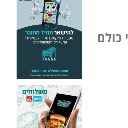
ל
פ
נ
ל
ם
ו
י
כ
כ
י