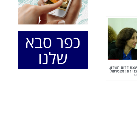
כפר סבא
שלנו
צת דרום השרון,
ני גונן מצטרפת
ט