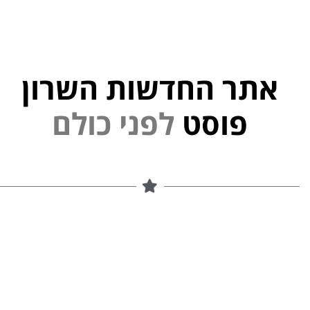
אתר החדשות השרון
פוסט
ל
פ
נ
י