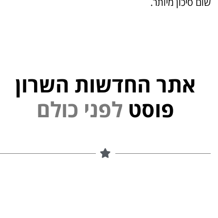
שום סיכון מיותר.
אתר החדשות השרון
י
נ
פ
פוסט
ל
ם
ל