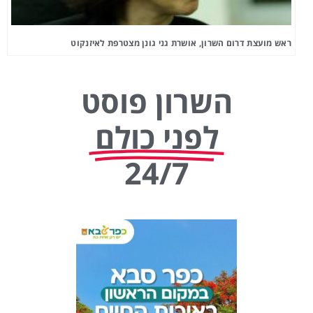
ראש מועצת דרום השרון, אושרת גני גונן מצטרפת לאיזנקוט
השרון פוסט
לפני כולם
24/7