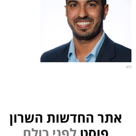
גיא
אתר החדשות השרון
פוסט
ל
פ
נ
י