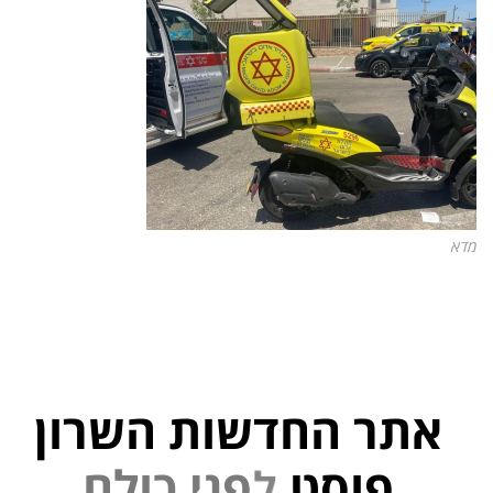
מדא
אתר החדשות השרון
פוסט
ל
פ
נ
י