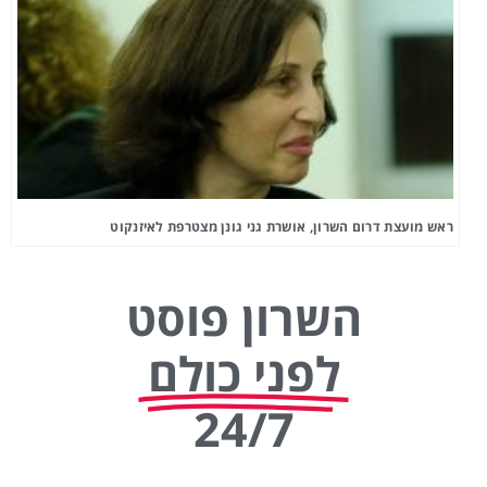
ראש מועצת דרום השרון, אושרת גני גונן מצטרפת לאיזנקוט
השרון פוסט
לפני כולם
24/7