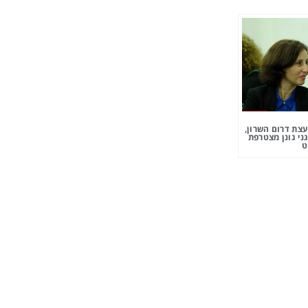
צת דרום השרון,
ני גונן מצטרפת
ט