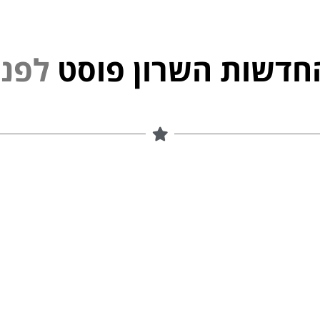
חדשות השרון פוסט
נ
י
פ
ל