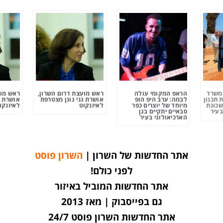
ומשרד
הראפ המקומי עולה
ראש מועצת דרום השרון,
ראש מוע
 תכנון
לבמה: ערב היפ הופ
אושרת גני גונן מצטרפת
אושרת ג
שכונת
מיוחד של יוצרים כפר
לאיזנקוט
לאיזנקו
בעיר
סבאיים יתקיים בגן
הארכיאולוגי בעיר
אתר החדשות של השרון |
השרון פוסט
לפני כולם!
אתר החדשות המוביל באיזור
גם בפייסבוק | מאז 2013
אתר החדשות השרון פוסט 24/7