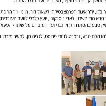
 להמשיך קדימה – חזקים, מאוחדים ועם מבט לעתיד."
 בלו, יו"ר איגוד הפרמצבטיקה; לשאול דור, מ"מ יו"ר ההסת
 סבא הוד השרון; לאבי ניסנקורן, יועץ כלכלי לוועד העובדים; 
 תיק טבע בהסתדרות; ולחברי ועד העובדים על שיתוף הפעול
נהלת טבע, ובפרט לג'ודי פרוסט, לגליה חן, למאיר מזרחי 