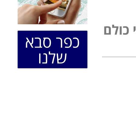
כ
ו
ל
ם
ל
פ
כפר סבא
שלנו