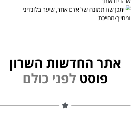
אוהבים אותך
אתר החדשות השרון
פוסט
ל
פ
נ
י