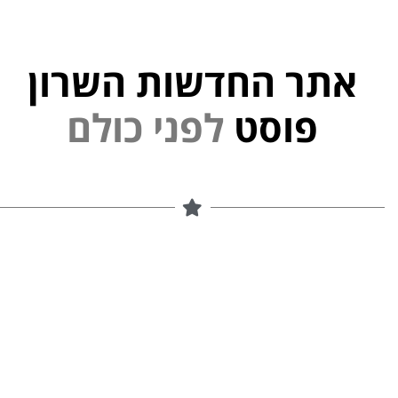
אתר החדשות השרון
פוסט
ל
פ
נ
י