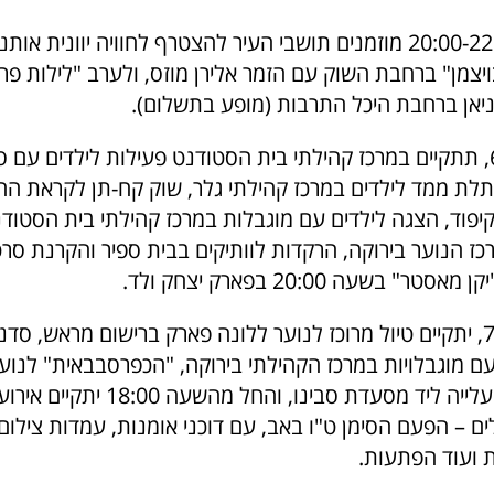
בין השעות 20:00-22:00 מוזמנים תושבי העיר להצטרף לחוויה יווני
לישי LIVE בויצמן" ברחבת השוק עם הזמר אלירן מוזס, ולערב "לילות 
ניאן ברחבת היכל התרבות (מופע בתשלום).
ביום רביעי, 6/8, תתקיים במרכז קהילתי בית הסטודנט פעילות לילדים 
ת ממד לילדים במרכז קהילתי גלר, שוק קח-תן לקראת החז
קיפוד, הצגה לילדים עם מוגבלות במרכז קהילתי בית הסטוד
כז הנוער בירוקה, הרקדות לוותיקים בבית ספיר והקרנת סר
" בשעה 20:00 בפארק יצחק ולד.
ביום חמישי, 7/8, יתקיים טיול מרוכז לנוער ללונה פארק ברישום מראש, 
 עם מוגבלויות במרכז הקהילתי בירוקה, "הכפרסבבאית" לנו
השבו בשכונת עלייה ליד מסעדת סבינו, והחל מהשע
ם – הפעם הסימן ט"ו באב, עם דוכני אומנות, עמדות צילום
ת ועוד הפתעות.