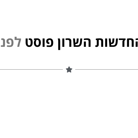
חדשות השרון פוסט
נ
פ
ל