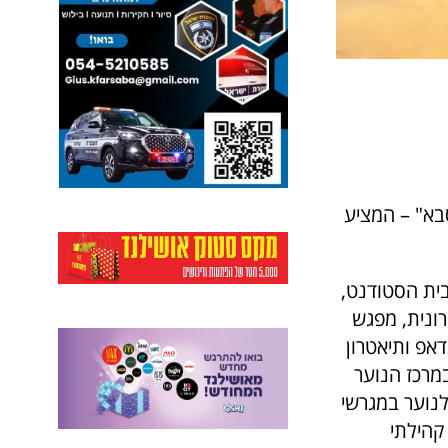
סבא" – המציע
תי בית הסטודנט,
רונית, מפגש
אפ ותיאטרון
במרכז הנוער
20:00 ופעילות כדורגל לנוער במגרשי
קהילתי