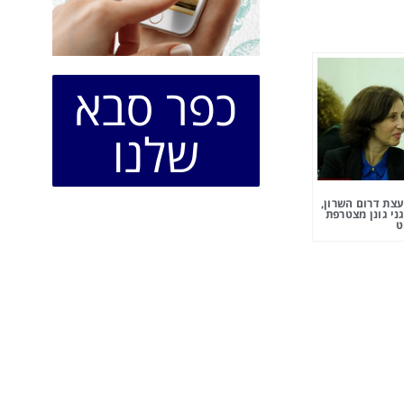
כפר סבא
שלנו
צת דרום השרון,
ני גונן מצטרפת
ט