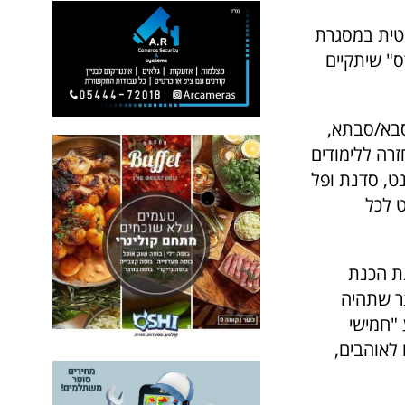
ת אותנטית במסגרת
פרס" שיתקיים
עם סבא/סבתא,
רה ללימודים
נט, סדנת ופל
ט לכל
סדנת הכנת
ער שתהיה
ה 18:00 יתקיים אירוע "חמישי
 לאוהבים,