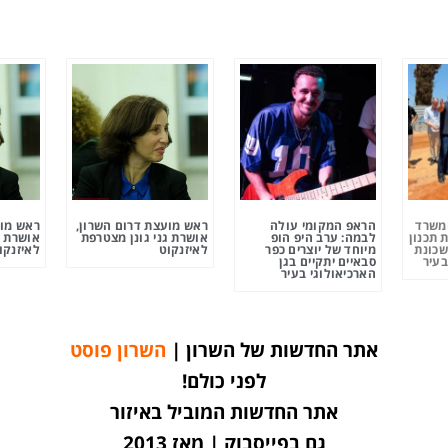
ומשרד
הראפ המקומי עולה
ראש מועצת דרום השרון,
ראש מוע
 תכנון
לבמה: ערב היפ הופ
אושרת גני גונן מצטרפת
אושרת ג
שכונת
מיוחד של יוצרים כפר
לאיזנקוט
לאיזנקו
בעיר
סבאיים יתקיים בגן
הארכיאולוגי בעיר
אתר החדשות של השרון |
השרון פוסט
לפני כולם!
אתר החדשות המוביל באיזור
גם בפייסבוק | מאז 2013