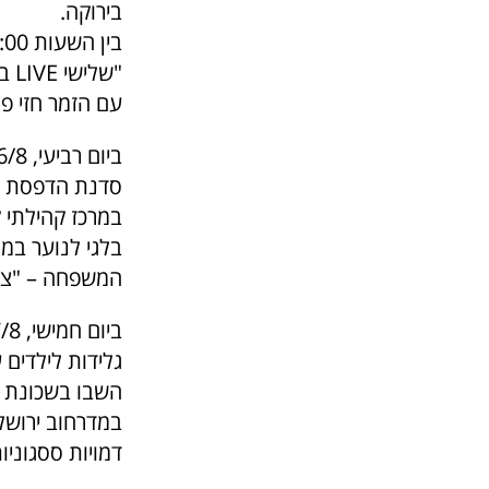
בירוקה.
"ש
עם הזמר חזי פ
סדנת הדפסת תל
במרכז קהילתי 
בלגי לנוער במר
המשפחה – "צ'יקן מאסטר
גלידות לילדים
במדרחוב ירושלי
דמויות ססגוניו