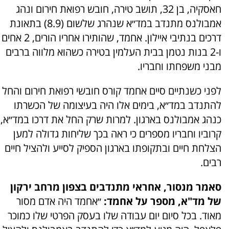
חאסקיה, בן 32, תושב טירה, חובש רפואת חירום ונהג
אמבולנס מתנדב במד״א שנהרג שלשום (8.9) בתאונת
דרכים בנתיבי איילון. אחמד, שהותירו אחריו הורים, 2 אחים
ו-2 בנות נטמן בבית העלמין בטירה כשהוא מלווה ברבים
מבני משפחתו וחבריו.
לפני כשנתיים סיים אחמד קורס חובשי רפואת חירום והחל
להתנדב במד״א, בימים אלו היה בעיצומה של הכשרתו
כנהג אמבולנס בארגון. למרות שרק החל את דרכו במד״א,
קרוביו וחבריו מספרים כי ראה בכך שליחות גדולה למען
הצלחת חיים ובתקופתו בארגון הספיק לסייע ולהציל חיים
רבים.
סאמר מנסור, אחראי מתנדבים בצפון מרחב ירקון
של מד"א, מספר על אחמד:
״אחמד היה אדם מסור
מאוד. בכל סיום יום עבודה שלו בעסק הפרטי שלו כמוכר