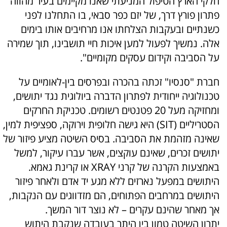
חלקי הארץ הטיפול המניעתי שאנו מקיימים בעיר מהווה
פתרון פורץ דרך, של יזם כפר סבאי, בו התחלנו לפני
כשנתיים ובעקבות הצלחתו אנו מרחיבים אותו בימים
אלה. נמשיך לפעול למען איכות חיי תושבינו, תוך שמירה
על הסביבה וקידום עסקים מקומיים".
חברת "סנסיו" זכתה בהכרה ובפרסים בין-לאומיים על
טכנולוגיה ייחודית לפתרון הדברה ביולוגית נגד יתושים,
ומחזיקה מעל 20 פטנטים רשומים. טכניקת החרקים
הסטריליים (SIT) היא גישה חלופית וירוקה, ספציפית למין,
שאינה מזהמת את הסביבה. בסיס השיטה מציע פיזור של
יתושים זכרים, שאינם עוקצים, אשר עברו עיקור, למשל
באמצעות הקרנה של קרני XRAY או קרינת גאמא.
היתושים במפעל נארזים ללא מגע יד אדם ולאחר פיזור
היתושים במרחבים הפתוחים, הם מזדווגים עם הנקבות,
אך מאחר שהינם עקרים – לא נוצר דור המשך.
יתרון השיטה טמון בין היתר בעובדה שנקבת היתוש