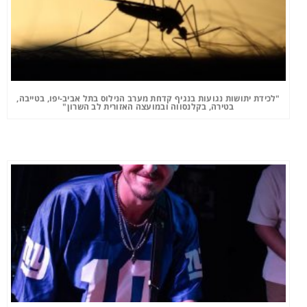
"לכידת יתושות נגועות בנגיף קדחת מערב הנילוס בתל אביב-יפו, בטייבה,
בטירה, בקלנסווה ובמועצה האזורית לב השרון"