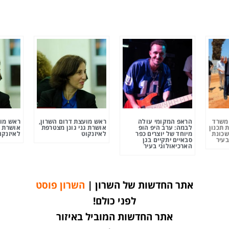
ומשרד
הראפ המקומי עולה
ראש מועצת דרום השרון,
ראש מוע
 תכנון
לבמה: ערב היפ הופ
אושרת גני גונן מצטרפת
אושרת ג
שכונת
מיוחד של יוצרים כפר
לאיזנקוט
לאיזנקו
בעיר
סבאיים יתקיים בגן
הארכיאולוגי בעיר
אתר החדשות של השרון |
השרון פוסט
לפני כולם!
אתר החדשות המוביל באיזור