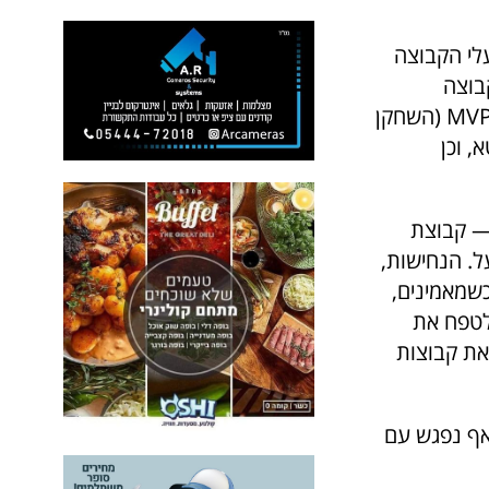
לי הקבוצה
, שם גם הקבוצה
התאמנה ואחד משחקני הקבוצה – גלן קבולס (Glen Kvholes) זכה גם כ-MVP (השחקן
, וכן
 — קבוצת
. הנחישות,
שמאמינים,
ולטפח את
את קבוצות
אף נפגש עם