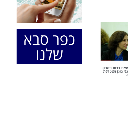
כפר סבא
שלנו
צת דרום השרון,
ני גונן מצטרפת
ט