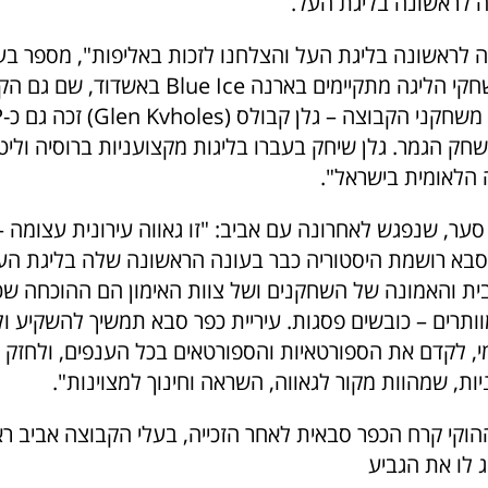
לראשונה בליגת העל.
 לראשונה בליגת העל והצלחנו לזכות באליפות", מספר בע
אביב ראף. "משחקי הליגה מתקיימים בארנה Blue Ice באשדוד
שחק הגמר. גלן שיחק בעברו בליגות מקצועניות ברוסיה וליטא
 הלאומית בישראל".
 סער, שנפגש לאחרונה עם אביב: "זו גאווה עירונית עצומה
סבא רושמת היסטוריה כבר בעונה הראשונה שלה בליגת העל
ית והאמונה של השחקנים ושל צוות האימון הם ההוכחה שכ
וותרים – כובשים פסגות. עיריית כפר סבא תמשיך להשקיע 
, לקדם את הספורטאיות והספורטאים בכל הענפים, ולחזק 
ות, שמהוות מקור לגאווה, השראה וחינוך למצוינות".
הוקי קרח הכפר סבאית לאחר הזכייה, בעלי הקבוצה אביב ר
 לו את הגביע