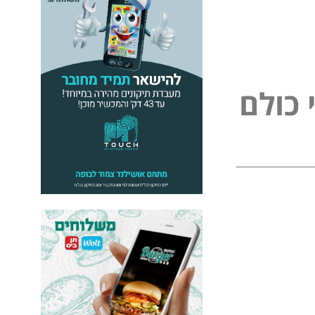
ל
כ
ו
ל
ם
פ
י
נ
י