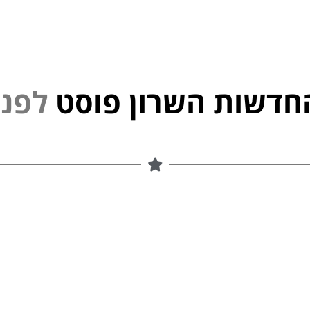
חדשות השרון פוסט
נ
פ
ל