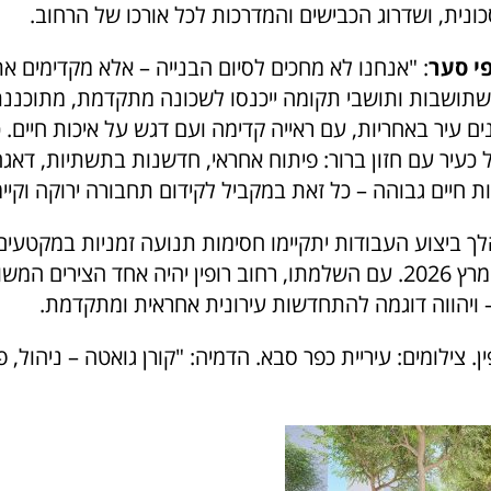
נית, ושדרוג הכבישים והמדרכות לכל אורכו של הרחוב.
י סער
: "אנחנו לא מחכים לסיום הבנייה – אלא מקדימים א
שתושבות ותושבי תקומה ייכנסו לשכונה מתקדמת, מתוכננת
נים עיר באחריות, עם ראייה קדימה ועם דגש על איכות חיים.
 כעיר עם חזון ברור: פיתוח אחראי, חדשנות בתשתיות, דאג
ת חיים גבוהה – כל זאת במקביל לקידום תחבורה ירוקה וקיימ
הלך ביצוע העבודות יתקיימו חסימות תנועה זמניות במקטעים,
הפרויקט הוא במרץ 2026. עם השלמתו, רחוב רופין יהיה אחד הצירים המ
– ויהווה דוגמה להתחדשות עירונית אחראית ומתקדמת.
ן. צילומים: עיריית כפר סבא. הדמיה: "קורן גואטה – ניהול, פי