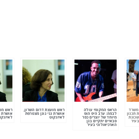
ומשרד
הראפ המקומי עולה
ראש מועצת דרום השרון,
ראש מוע
 תכנון
לבמה: ערב היפ הופ
אושרת גני גונן מצטרפת
אושרת ג
שכונת
מיוחד של יוצרים כפר
לאיזנקוט
לאיזנקו
בעיר
סבאיים יתקיים בגן
הארכיאולוגי בעיר