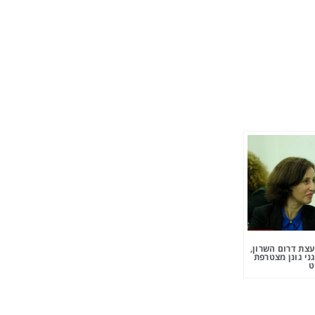
צת דרום השרון,
ני גונן מצטרפת
ט