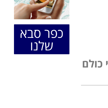
כפר סבא
שלנו
ל
כ
ו
ל
ם
פ
י
נ
י