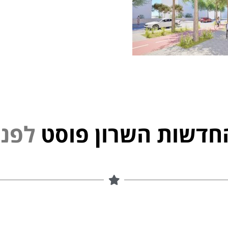
חדשות השרון פוסט
נ
פ
ל