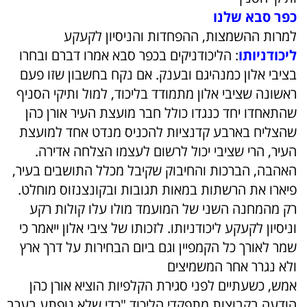
כפר סבא שלנו
למרות ההשמצות, ההפחדות והניסיון לקעקע
ליכודניותו
: הליכודניקים בכפר סבא אמרו דברם ובחרו
בציבי אלון כמנהיגם ובענק. אם נקח בחשבון שזו פעם
ראשונה שציבי אלון מתמודד בליכוד, למול ותיקי הסניף
שהתאחדו יחד כנגדו כולל חבר מועצת העיר אורן כהן
שהצליח בארבע קדנציות להכניס מנדט אחד למועצת
העיר, הרי שציבי יכול לרשום לעצמו הצלחה אדירה.
האהבה, הברכות והחיבוק שקיבל מכלל התושבים בעיר,
פיארו את הרשתות במאות תגובות ובקונצנזוס מוחלט.
רק מהמחנה השני של המועמד מולו עלו קולות רקע
וניסיון לקעקע ליכודניותו. לזכותו של ציבי אלון ייאמר כי
שמר לאורך כל הקמפיין וגם ביום הבחירות על דרך ארץ
ולא נגרר אחר המשמיצים
אמש, כשעתיים לפני סגירת הקלפיות הוציא אורן כהן
הודעה בקבוצות מתפקדי הליכוד "כדי שלא נופתע בערב