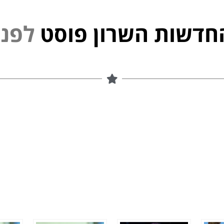
חדשות השרון פוסט
נ
פ