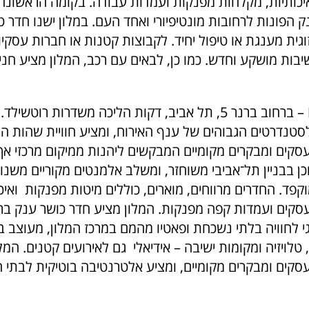
איכותיות, מקלחות מפנקות ועמדות עבודה. בקומה הראשונה
הפונות לרחובות מונטיפיורי ואחד העם. במלון ישנו חדר טיפ
וגית מענגת או טיפול יחיד. לקבוצות קטנות או חברות עסקיו
בות מושקע וחדש. כמו כן, לבאים עם רכב, המלון מציע חני
– ברחוב ברנר 5, תל אביב, דקות הליכה משדרות רוטשי
טנדרטים הגבוהים של ענף האירוח, ומציע חוויית שהות 
 עסקים ומבקרים מקומיים המבקשים ליהנות ממיקום מרכזי א
וקפד. החדרים מרווחים, מוארים, כוללים מיטות מפנקות ואיכ
סקים ועמדות קפה מפנקות. המלון מציע חדר כושר ענק בר
גי לחוויה בלתי נשכחת ופאטיו מהמם במרכז המלון, מעוצב 
 טלויזיה ומקומות ישיבה – אידיאלי גם לאירועים קטנים. המל
עסקים ומבקרים מקומיים, ומציע אלטרנטיבה בוטיקית לבתי ה