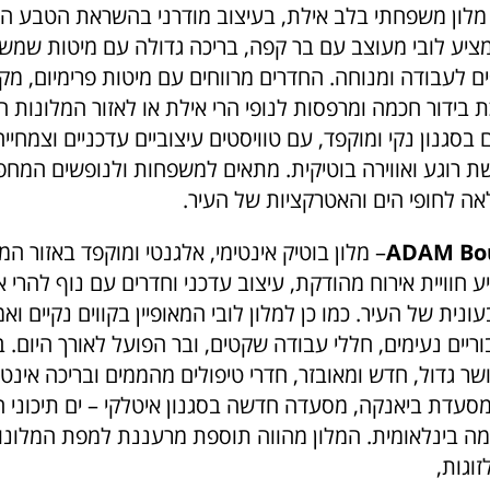
מלון משפחתי בלב אילת, בעיצוב מודרני בהשראת הטבע המ
ציע לובי מעוצב עם בר קפה, בריכה גדולה עם מיטות שמש ו
ם לעבודה ומנוחה. החדרים מרווחים עם מיטות פרימיום, מק
 בידור חכמה ומרפסות לנופי הרי אילת או לאזור המלונות המ
ם בסגנון נקי ומוקפד, עם טוויסטים עיצוביים עדכניים וצמחיי
 רוגע ואווירה בוטיקית. מתאים למשפחות ולנופשים המחפ
אה לחופי הים והאטרקציות של העיר.
ADAM Bou
– מלון בוטיק אינטימי, אלגנטי ומוקפד באזור המ
 חוויית אירוח מהודקת, עיצוב עדכני וחדרים עם נוף להרי א
ונית של העיר. כמו כן למלון לובי המאופיין בקווים נקיים וא
וריים נעימים, חללי עבודה שקטים, ובר הפועל לאורך היום. ב
ר גדול, חדש ומאובזר, חדרי טיפולים מהממים ובריכה אינטי
סעדת ביאנקה, מסעדה חדשה בסגנון איטלקי – ים תיכוני
ברמה בינלאומית. המלון מהווה תוספת מרעננת למפת המלונו
זוגות,