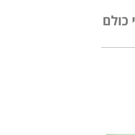
ל
פ
נ
ל
ם
ו
י
כ
כ
י