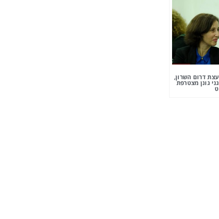
צת דרום השרון,
ני גונן מצטרפת
ט