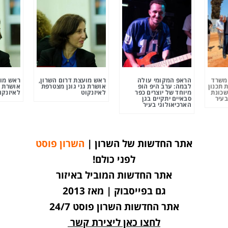
ומשרד
הראפ המקומי עולה
ראש מועצת דרום השרון,
ראש מוע
 תכנון
לבמה: ערב היפ הופ
אושרת גני גונן מצטרפת
אושרת ג
שכונת
מיוחד של יוצרים כפר
לאיזנקוט
לאיזנקו
בעיר
סבאיים יתקיים בגן
הארכיאולוגי בעיר
אתר החדשות של השרון |
השרון פוסט
לפני כולם!
אתר החדשות המוביל באיזור
גם בפייסבוק | מאז 2013
אתר החדשות השרון פוסט 24/7
לחצו כאן ליצירת קשר