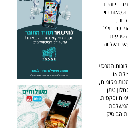
דברי והים
כסאות נוי,
לחות
רכזי. חללי
ה טבעית
שים שלווה
לונות המרכזי
ילת או
מנות מקומית,
מלון ניתן
מית וסקסית.
 המשלבת
ת הבוטיק