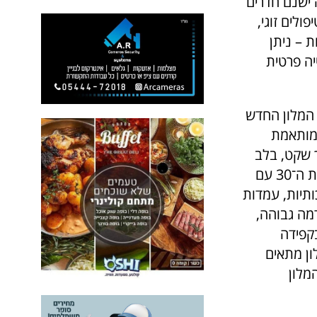
 ישנם חדרים
ולים זוגי,
ת – ניתן
יה פרטית
לד. המלון החדש
המותאמת
ך שקט, בלב
העיר. המלון שוכן בבניין תל־אביבי משוחזר, ומשלב אלמנטים מקוריים משנות ה־30 עם
ותיות, עמדות
מה גבוהה,
בקפידה
ון מתאים
מלון