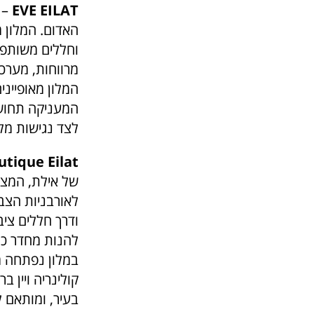
EVE EILAT
– 
האדום. המלון מ
וחללים משותפי
מרווחות, מערכת
המלון מאופייני
המעניקה תחושת
לצד נגישות מל
tique Eilat
של אילת, המציע
לאורבניות הצבע
ודרך חללים ציב
להנות מחדר כוש
במלון נפתחה מ
קולינריה ויין 
בעיר, ומותאם ל