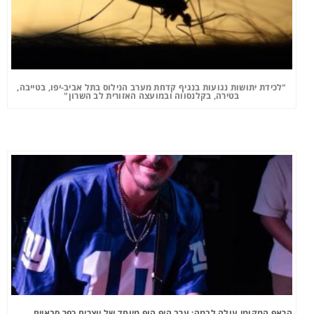
"לכידת יתושות נגועות בנגיף קדחת מערב הנילוס בתל אביב-יפו, בטייבה,
בטירה, בקלנסווה ובמועצה האזורית לב השרון"
הראפ המקומי עולה לבמה: ערב היפ הופ מיוחד של יוצרים כפר סבאיים