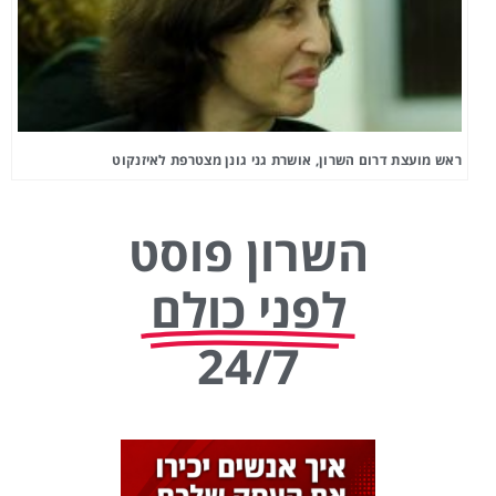
ראש מועצת דרום השרון, אושרת גני גונן מצטרפת לאיזנקוט
השרון פוסט
לפני כולם
24/7