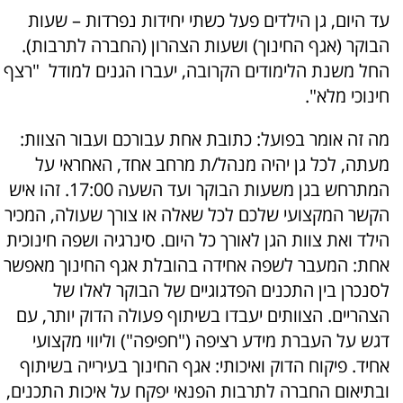
עד היום, גן הילדים פעל כשתי יחידות נפרדות – שעות
הבוקר (אגף החינוך) ושעות הצהרון (החברה לתרבות).
החל משנת הלימודים הקרובה, יעברו הגנים למודל "רצף
חינוכי מלא".
מה זה אומר בפועל: כתובת אחת עבורכם ועבור הצוות:
מעתה, לכל גן יהיה מנהל/ת מרחב אחד, האחראי על
המתרחש בגן משעות הבוקר ועד השעה 17:00. זהו איש
הקשר המקצועי שלכם לכל שאלה או צורך שעולה, המכיר
הילד ואת צוות הגן לאורך כל היום. סינרגיה ושפה חינוכית
אחת: המעבר לשפה אחידה בהובלת אגף החינוך מאפשר
לסנכרן בין התכנים הפדגוגיים של הבוקר לאלו של
הצהריים. הצוותים יעבדו בשיתוף פעולה הדוק יותר, עם
דגש על העברת מידע רציפה ("חפיפה") וליווי מקצועי
אחיד. פיקוח הדוק ואיכותי: אגף החינוך בעירייה בשיתוף
ובתיאום החברה לתרבות הפנאי יפקח על איכות התכנים,