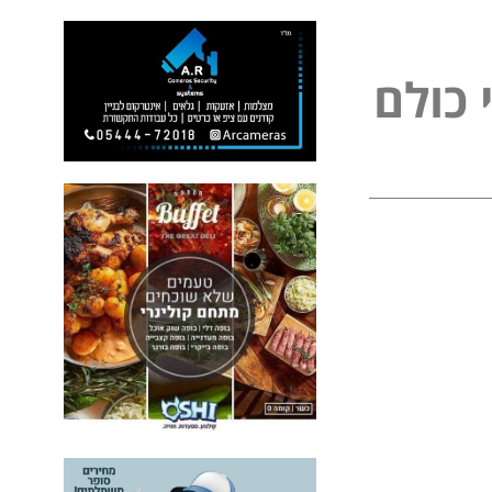
ל
פ
נ
ל
ם
ו
י
כ
כ
י