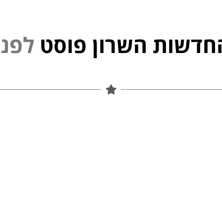
חדשות השרון פוסט
נ
פ