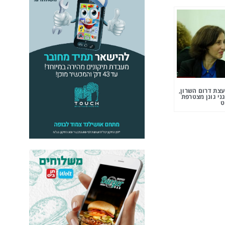
צת דרום השרון,
ני גונן מצטרפת
ט