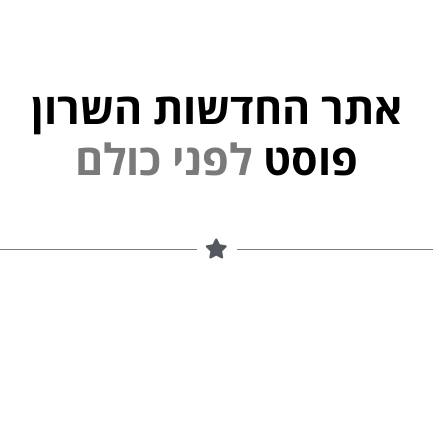
אתר החדשות השרון
י
נ
פוסט
ל
פ
ם