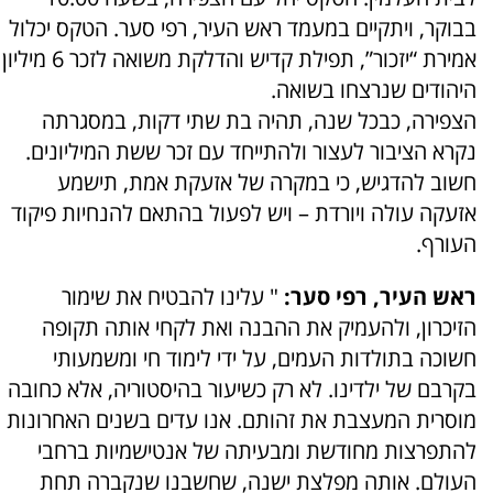
בבוקר, ויתקיים במעמד ראש העיר, רפי סער. הטקס יכלול
אמירת “יזכור”, תפילת קדיש והדלקת משואה לזכר 6 מיליון
היהודים שנרצחו בשואה.
הצפירה, כבכל שנה, תהיה בת שתי דקות, במסגרתה
נקרא הציבור לעצור ולהתייחד עם זכר ששת המיליונים.
חשוב להדגיש, כי במקרה של אזעקת אמת, תישמע
אזעקה עולה ויורדת – ויש לפעול בהתאם להנחיות פיקוד
העורף.
ראש העיר, רפי סער:
" עלינו להבטיח את שימור
הזיכרון, ולהעמיק את ההבנה ואת לקחי אותה תקופה
חשוכה בתולדות העמים, על ידי לימוד חי ומשמעותי
בקרבם של ילדינו. לא רק כשיעור בהיסטוריה, אלא כחובה
מוסרית המעצבת את זהותם. אנו עדים בשנים האחרונות
להתפרצות מחודשת ומבעיתה של אנטישמיות ברחבי
העולם. אותה מפלצת ישנה, שחשבנו שנקברה תחת