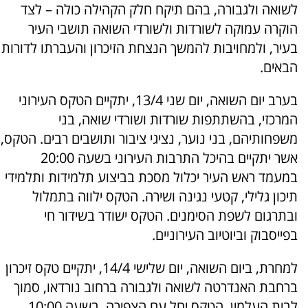
לשואה ולגבורה, בהם תיקח חלק הקהילה כולה – לצד
הוקרה עמוקה לשורדות ולשורדי השואה תושבי העיר
בעיר, ולמחויבות להמשך הנצחת הזיכרון והעברתו לדורות
הבאים.
בערב יום השואה, יום שני 13/4, יתקיים הטקס העירוני
המרכזי, בהשתתפות שורדות ושורדי שואה, בני
משפחותיהם, בני נוער, נציגי ציבור ותושבים רבים. הטקס,
אשר יתקיים בהיכל התרבות העירוני בשעה 20:00
במעמד ראש העיר יכלול מסכת בביצוע תלמידות ותלמידי
תיכון גלילי, קטעי נגינה ושירה. הטקס ילווה בתמלול
ובתרגום לשפת הסימנים. הטקס ישודר בשידור חי
בפייסבוק וביוטיוב העירוניים.
למחרת, ביום השואה, יום שלישי 14/4, יתקיים טקס זיכרון
ברחבת האנדרטה לשואה ולגבורה ברחוב נורדאו, סמוך
לבית העלמין. הטקס יחל עם הצפירה, בשעה 10:00