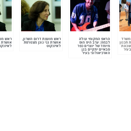
ומשרד
הראפ המקומי עולה
ראש מועצת דרום השרון,
ראש מוע
 תכנון
לבמה: ערב היפ הופ
אושרת גני גונן מצטרפת
אושרת ג
שכונת
מיוחד של יוצרים כפר
לאיזנקוט
לאיזנקו
בעיר
סבאיים יתקיים בגן
הארכיאולוגי בעיר