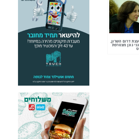
צת דרום השרון,
ני גונן מצטרפת
ט