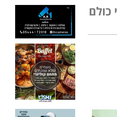
ל
פ
ו
ל
ם
כ
נ
י
י