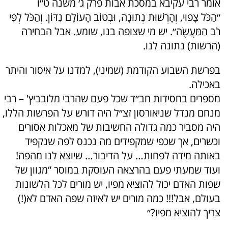
אומר רבי עקיבא במסכת אבות פרק ג׳ משנה ט״ו
״הַכֹּל צָפוּי, וְהָרְשׁוּת נְתוּנָה, וּבְטוֹב הָעוֹלָם נִדּוֹן. וְהַכֹּל לְפִי
רֹב הַמַּעֲשֶׂה״. יש מי שצופה בנו, שומע. אבל הבחירה
(הרשות) נתונה לנו.
בפרשת השבוע הקודמת (שמיני), למדנו על איסור והיתר
באכילה.
מספרים בחסידות חב״ד שכל פעם שהרבי מלובביץ' – רבי
מנחם מנדל שניאורסון זצ״ל היה דורש על הפרשות הללו,
היה מסביר כמה גדולה החשיבות של מאכלות אסורים
וכשרים, אך שכפי שמקפידים מה נכנס לפה שנקפיד
באותה מידה לפחות… על הדיבור… שיוצא לנו מהפה!
ועוד שמעתי פעם בהרצאה העוסקת במוסר “מגוון של
שפות האדם יכול להוציא מפיו, יש מורים לכל הלשונות
בעולם, אבל!!! כמה מורים יש לאיזה שפה האדם לא(!)
צריך להוציא מפיו?״