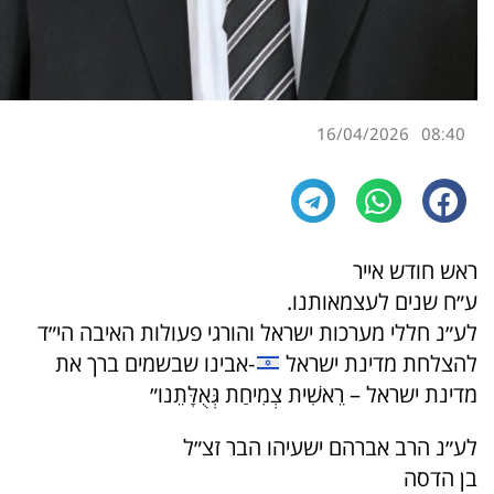
16/04/2026
08:40
ראש חודש אייר
ע״ח שנים לעצמאותנו.
לע״נ חללי מערכות ישראל והורגי פעולות האיבה הי״ד
להצלחת מדינת ישראל
-אבינו שבשמים ברך את
מדינת ישראל – רֵאשִׁית צְמִיחַת גְּאֻלָּתֵנו״
לע״נ הרב אברהם ישעיהו הבר זצ״ל
בן הדסה