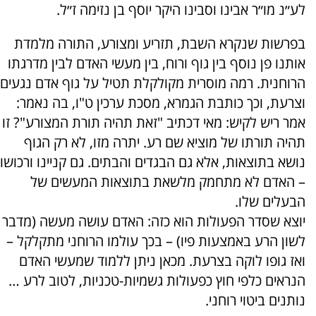
לע״נ מו״ר אבינו וסבינו היקר יוסף בן נזימה ז״ל.
בפרשות שנקרא השבת, תזריע ומצורע, התורה מלמדת
אותנו פן נוסף בין גוף ורוח, בין מעשי האדם לבין מדרגתו
הרוחנית. רמה מוסרית מקולקלת תטיל על גוף אדם נגעים
וצרעת, וכך כותבת הגמרא, מסכת ערכין ט"ו, בה נאמר:
אמר ריש לקיש: מאי דכתיב "זאת תהיה תורת המצורע"? זו
תהיה תורתו של מוציא שם רע. יתרה מזו, לא רק הגוף
נושא בתוצאות, אלא גם הבגדים והבתים. גם קניינו ורכושו
– האדם לא מתחמק מלשאת בתוצאות המעשים של
הבעלים שלו.
יוצא שסדר הפעולות הוא כזה: האדם עושה מעשה (מדבר
לשון הרע באמצעות פיו) – בכך עולמו הרוחני מתקלקל –
ואז גופו לוקה בצרעת. מכאן ניתן ללמוד שמעשי האדם
הנראים כלפי חוץ כפעולות גשמיות-טכניות, לטוב לרע …
נותנים ביטוי רוחני.