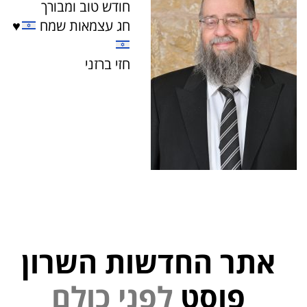
חודש טוב ומבורך
חג עצמאות שמח
♥️
חזי ברזני
אתר החדשות השרון
י
נ
פ
פוסט
ל
ם
ל