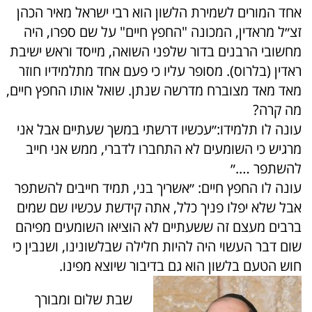
אחד המורים לשמירת הלשון הוא רבי ישראל מאיר הכהן
זצ״ל מראדין, המכונה "החפץ חיים" על שם ספרו, היה
מחשובי הרבנים בדור שלפני השואה, מייסד וראש ישיבת
ראדין (בלרוס). מסופר עליו כי פעם אחד מתלמידיו חוזר
מאד מאד מצוברח מדרשה שנתן. שואל אותו החפץ חיים,
מה קרה?
עונה לו תלמידו:״עכשיו דרשתי במשך שעתיים אבל אני
מרגיש כי השומעים לא התחברו לדברי, ממש אני חייב
להשתפר ….״
עונה לו החפץ חיים: ״אשריך בני, תמיד חייבים להשתפר
אבל שלא יפלו פניך כלל, אתה קידשת עכשיו שם שמים
ברבים מעצם זה ששעתיים לא הוציאו השומעים מפיהם
שום דבר העשוי היה להיות חלילה שבלשונינו, ושנבין כי
חוש הטעם בלשון הוא גם בדיבור שיוצא מפינו.
שבת שלום ומבורך