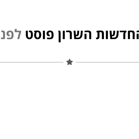
חדשות השרון פוסט
נ
פ
ל