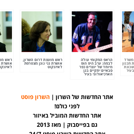
ומשרד
הראפ המקומי עולה
ראש מועצת דרום השרון,
ראש מוע
 תכנון
לבמה: ערב היפ הופ
אושרת גני גונן מצטרפת
אושרת ג
שכונת
מיוחד של יוצרים כפר
לאיזנקוט
לאיזנקו
בעיר
סבאיים יתקיים בגן
הארכיאולוגי בעיר
אתר החדשות של השרון |
השרון פוסט
לפני כולם!
אתר החדשות המוביל באיזור
גם בפייסבוק | מאז 2013