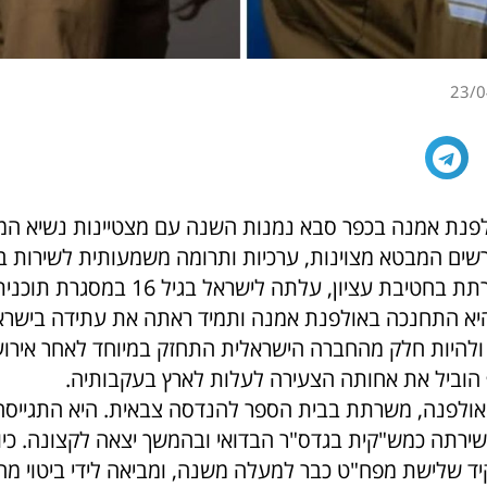
23/0
לפנת אמנה בכפר סבא נמנות השנה עם מצטיינות נשיא המ
רב"ט ט', המשרתת בחטיבת עציון, עלתה לישרא
היא התחנכה באולפנת אמנה ותמיד ראתה את עתידה בישראל
 ולהיות חלק מהחברה הישראלית התחזק במיוחד לאחר אירו
 הוביל את אחותה הצעירה לעלות לארץ בעקבותיה.
 האולפנה, משרתת בבית הספר להנדסה צבאית. היא התגייסה
 שירתה כמש"קית בגדס"ר הבדואי ובהמשך יצאה לקצונה. כיו
שלישת מפח"ט כבר למעלה משנה, ומביאה לידי ביטוי מחו