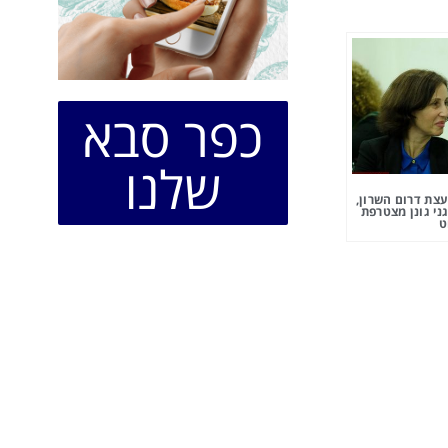
כפר סבא
שלנו
צת דרום השרון,
ני גונן מצטרפת
ט