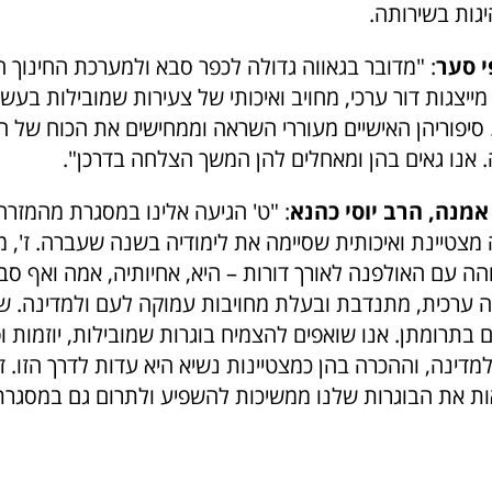
יגות בשירותה.
י סער
: "מדובר בגאווה גדולה לכפר סבא ולמערכת החינוך הע
' מייצגות דור ערכי, מחויב ואיכותי של צעירות שמובילות בעש
סיפוריהן האישיים מעוררי השראה וממחישים את הכוח של חי
. אנו גאים בהן ומאחלים להן המשך הצלחה בדרכן".
מנה, הרב יוסי כהנא
: "ט' הגיעה אלינו במסגרת מהמזרח
מצטיינת ואיכותית שסיימה את לימודיה בשנה שעברה. ז', מ
 עם האולפנה לאורך דורות – היא, אחיותיה, אמה ואף סבת
 ערכית, מתנדבת ובעלת מחויבות עמוקה לעם ולמדינה. שת
בתרומתן. אנו שואפים להצמיח בוגרות שמובילות, יוזמות ו
מדינה, וההכרה בהן כמצטיינות נשיא היא עדות לדרך הזו. זו
ת את הבוגרות שלנו ממשיכות להשפיע ולתרום גם במסגרת 