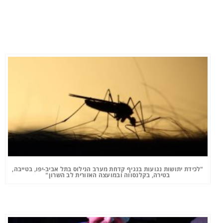
"לכידת יתושות נגועות בנגיף קדחת מערב הנילוס בתל אביב-יפו, בטייבה,
בטירה, בקלנסווה ובמועצה האזורית לב השרון"