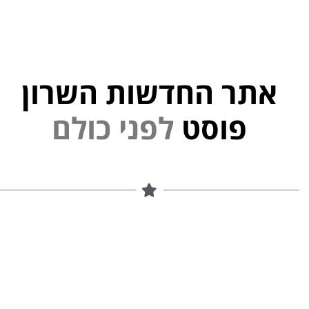
אתר החדשות השרון
פוסט
ל
פ
נ
י