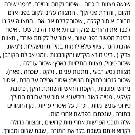
שנאה מצוות תוכחה , ואיסור נקמה ונטירה. "מפני שיבה
תקום , והדרת פני זקן" , המצווה עלינו לקום בפני אדם
מבוגר. איסור קללה , איסור קללת אב ואם , המצווה עלינו
לכבד את ההורים. צדק חברתי: איסור הלנת שכר , איסור
נתינת מכשול בפני עיוור , איסור על לקיחת שוחד , מצוות
אהבת הגר , ציווי שלא לרמות במידות ומשקלות ("מאזני
צדק") , דיני מורא מקדש והקורבנות : זמני אכילת הקורבן ,
איסור פיגול. מצוות התלויות בארץ: איסור עורלה ,
מצוות נטע רבעי , מתנות עניים , (לקט , שכחה ,ופאה).
איסור לנהוג כחוקות הגויים: איסור אכילה על הדם , איסור
ניחוש ועוננות , הקפת הראש והשחתת הזקן , כתובת
קעקע , פנייה לאוב ולידיעוני: איסור על עבודת המולך.
פירוט עונשי מוות , וכרת על איסורי עריות , מן החמורים
בתורה , שנכתבו בפרשת אחרי מות.
אלה תוכני הפרשות אחרי מות קדושים , ומצווה גדולה
לקרוא אותם בשבת בקריאת התורה , שבת שלום ומבורך.