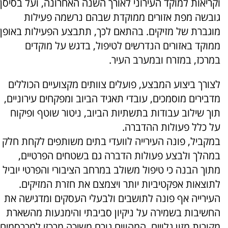
וקריאות למוקד העירוני לאורך השנה האחרונה, ועל בסיסן
גובשה מפת אזורים ממוקדת שבהם נרשמה פעילות
מוגברת של מזיקים. בהתאם לכך, תתבצע הפעילות באופן
ממוקד באזורים הנדרשים לטיפול, בדגש על מוקדים
במרכז, במזרח ובמערב העיר.
לצורך ביצוע המבצע, פועלים צוותים מקצועיים הכוללים
מדבירים מוסמכים, עובדי תאגיד הביוב ומפקחים עירוניים,
תוך שילוב עבודות בתשתיות הביוב, ניטור שוטף ופיקוח
על כלל פעולות ההדברה.
במקביל, פונה העירייה לוועדי בתים משותפים לקחת חלק
במהלך ולבצע פעולות הדברה גם בשטחים הפרטיים,
מתוך הבנה כי טיפול משולב במרחב הציבורי והפרטי יוביל
לתוצאות אפקטיביות יותר ויצמצם את חזרת המזיקים.
העירייה אף פונה לתושבים ולבעלי העסקים ומדגישה את
החשיבות בשמירה על ניקיון סביבתי והימנעות מהשארת
מקורות מזון גלויים, המהווים גורם משיכה מרכזי למכרסמים