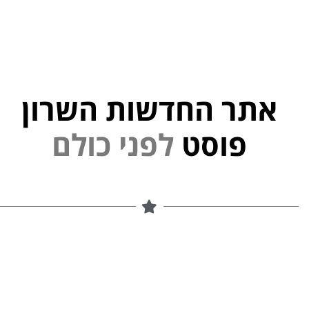
אתר החדשות השרון
י
פוסט
ל
פ
נ