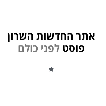
אתר החדשות השרון
פוסט
ל
פ
נ
י