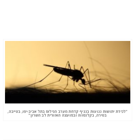
"לכידת יתושות נגועות בנגיף קדחת מערב הנילוס בתל אביב-יפו, בטייבה,
בטירה, בקלנסווה ובמועצה האזורית לב השרון"