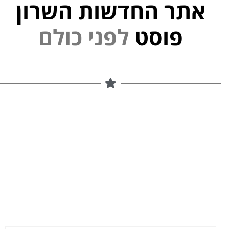
אתר החדשות השרון
פוסט
ל
פ
נ
י