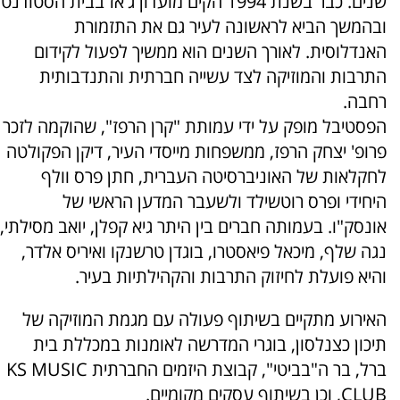
שנים. כבר בשנת 1994 הקים מועדון ג'אז בבית הסטודנט
ובהמשך הביא לראשונה לעיר גם את התזמורת
האנדלוסית. לאורך השנים הוא ממשיך לפעול לקידום
התרבות והמוזיקה לצד עשייה חברתית והתנדבותית
רחבה.
הפסטיבל מופק על ידי עמותת "קרן הרפז", שהוקמה לזכר
פרופ' יצחק הרפז, ממשפחות מייסדי העיר, דיקן הפקולטה
לחקלאות של האוניברסיטה העברית, חתן פרס וולף
היחידי ופרס רוטשילד ולשעבר המדען הראשי של
אונסק"ו. בעמותה חברים בין היתר גיא קפלן, יואב מסילתי,
נגה שלף, מיכאל פיאסטרו, בוגדן טרשנקו ואיריס אלדר,
והיא פועלת לחיזוק התרבות והקהילתיות בעיר.
האירוע מתקיים בשיתוף פעולה עם מגמת המוזיקה של
תיכון כצנלסון, בוגרי המדרשה לאומנות במכללת בית
ברל, בר ה"בביטי", קבוצת היזמים החברתית KS MUSIC
CLUB, וכן בשיתוף עסקים מקומיים.