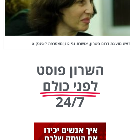
ראש מועצת דרום השרון, אושרת גני גונן מצטרפת לאיזנקוט
השרון פוסט
לפני כולם
24/7