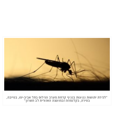
"לכידת יתושות נגועות בנגיף קדחת מערב הנילוס בתל אביב-יפו, בטייבה,
בטירה, בקלנסווה ובמועצה האזורית לב השרון"