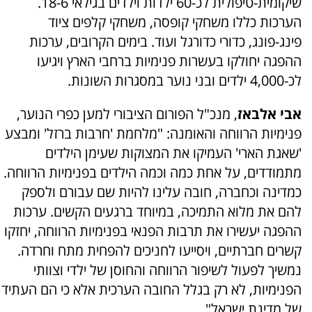
שיקומית-טיפולית לכ-60 ילדות וילדים בגילאי 18-6.
הערכות כללו משחקי קופסה, משחקי קלפים ציוד
פינג-פונג, כדורי כדורגל ועוד. בימים הקרובים, ערכות
ההפגה יחולקו בעשרות פנימיות ברחבי הארץ ויגיעו
לכ-4,000 ילדים ובני נוער במסגרות השונות.
אבי אלבאז
, מנכ"ל הפורום הציבורי למען כפרי הנוער,
פנימיות הרווחה והאומנה: "מלחמת 'חרבות ברזל' ומבצע
'שאגת הארי' העמיקו את המצוקות שעימן הילדים
מתמודדים, על אחת כמה וכמה הילדים בפנימיות הרווחה.
כמדינה וכחברה, חובה עלינו להיות שם עבורם ולספק
להם את מלוא התמיכה, במיוחד ברגעים הקשים. ערכות
ההפגה יעשירו את תרבות הפנאי בפנימיות הרווחה, יחזקו
קשרים חברתיים, ויסייעו לחניכים להפחית מתח וחרדה.
נמשיך לפעול לשיפור הרווחה והחוסן של ילדי וצוותי
הפנימיות, לא רק בגלל החובה הערכית אלא כי הם העתיד
של מדינת ישראל".