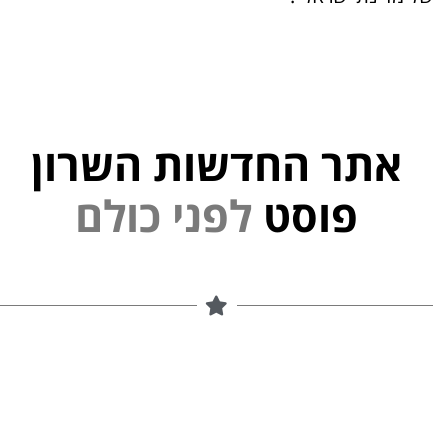
אתר החדשות השרון
פוסט
ל
פ
נ
י