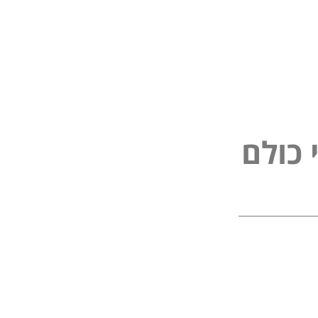
פ
נ
י
ל
ם
כ
ל
ו
ו
ל
כ