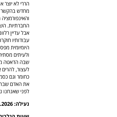
הררי לא יוצר א
מחדש בהקשר אמ
והאינפורמציה 
החברתיות. השיט
אבל עדיין רלוו
עבודותיו חוקר
היומיומית מפס
ולעיתים מסתיר
שבה הדאטה מקד
לעצור, להרים א
כחומר וגם כסמ
את האדם שבתוכ
לפני שאנחנו נח
נעילה: 20.6.2026
שעות הגלריה : שלי