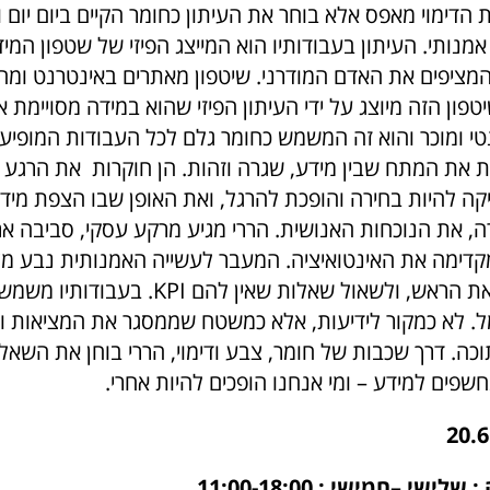
ת הדימוי מאפס אלא בוחר את העיתון כחומר הקיים ביום יום ו
נותי. העיתון בעבודותיו הוא המייצג הפיזי של שטפון המי
המציפים את האדם המודרני. שיטפון מאתרים באינטרנט ומ
פון הזה מיוצג על ידי העיתון הפיזי שהוא במידה מסויימת א
נטי ומוכר והוא זה המשמש כחומר גלם לכל העבודות המופיע
ות את המתח שבין מידע, שגרה וזהות. הן חוקרות את הרגע
יקה להיות בחירה והופכת להרגל, ואת האופן שבו הצפת מי
ה, את הנוכחות האנושית. הררי מגיע מרקע עסקי, סביבה אר
ימה את האינטואיציה. המעבר לעשייה האמנותית נבע מצו
ת הראש, ולשאול שאלות שאין להם KPI.
בעבודותיו משמש 
ל. לא כמקור לידיעות, אלא כמשטח שממסגר את המציאות ו
ה. דרך שכבות של חומר, צבע ודימוי, הררי בוחן את השאלה
שפים למידע – ומי אנחנו הופכים להיות אחרי.
שי –חמישי : 11:00-18:00