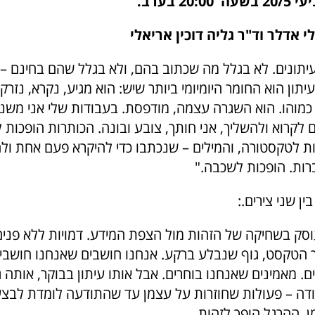
20 בערב.
י אדלר וד"ר גליה דוכין אריאלי
עיתונים. לא בגלל מה שכתוב בהם, ולא בגלל שהם בחינם –
תון הוא החומר היומיומי ביותר שיש: הוא מגיע, נקרא, נזרק, 
 כמוהו. הוא השגרה עצמה, מודפסת. בעבודות שלי אני משנ
לקרוא ולהשליך, אני חותך, צובע ובונה. הכותרות הופכות 
ת לטקסטורה, והמילים – שנכתבו כדי להיקרא פעם אחת ול
ות. הופכות לשכבה."
ן שני צירים.:
וסק בשחיקה של הזהות מול הצפת המידע. דמויות ללא פנים
הטקסט, גוף שנבלע ברקע. אנחנו חושבים שאנחנו חושבים
. מאמינים שאנחנו בוחרים. אבל אותו עיתון בבוקר, אותה ג
דה – פעולות שחוזרות על עצמן עד שהתודעה לומדת לבצע 
, ההרגל הופך לזהות.