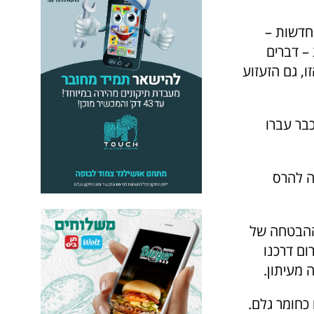
בחדשות –
 – דברים
ו, גם הזעזוע
בר עברו
ה להרס
Placeholder – הוא ההבטחה של
ום דרכנו
 מעיתון.
 כחומר גלם.