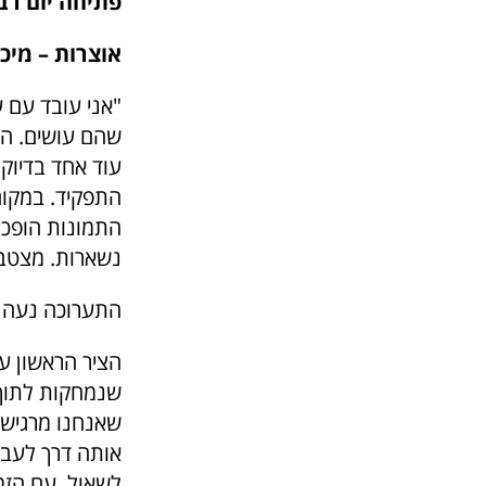
פתיחה יום רביעי 20/5 בשעה :00
אוצרות – מיכל
"אני עובד עם 
שהם עושים. העי
עוד אחד בדיוק
התפקיד. במקום 
התמונות הופכו
נשארות. מצטבר
התערוכה נעה בי
הציר הראשון ע
שנמחקות לתוך 
שאנחנו מרגישים
אותה דרך לעבו
לשאול. עם הזמן