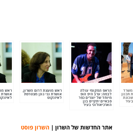
ומשרד
הראפ המקומי עולה
ראש מועצת דרום השרון,
ראש מוע
 תכנון
לבמה: ערב היפ הופ
אושרת גני גונן מצטרפת
אושרת ג
שכונת
מיוחד של יוצרים כפר
לאיזנקוט
לאיזנקו
בעיר
סבאיים יתקיים בגן
הארכיאולוגי בעיר
אתר החדשות של השרון |
השרון פוסט