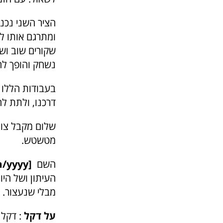
הציר השני נכנ
ומתרגם אותו לד
שקורים שוב ושו
נשחק והופך ל
בעבודות הללו 
דרכנו, ולתת ל
שלום מקבל צורה
מטשטש.
השם
[dd/mmm/yyyy]
העיתון ושל היו
מבלי שנעצור. א
על דקל
: דקל 