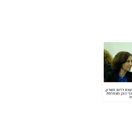
צת דרום השרון,
ני גונן מצטרפת
ט