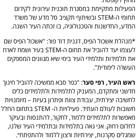
הפעילות מתקיימת במסגרת תוכנית עירונית לקידום
תחומי ה-STEM ובשיתוף תקציב סל מדע של משרד
המדע, החדשנות והטכנולוגיה, בו זכתה העיר השנה.
*מנהלת אשכול הפיס, דגנית דוד פור: "אשכול הפיס שם
לעצמו יעד להוביל את תחום ה-STEM בעיר ושמח לארח
את תלמידות ותלמידי העיר בימי שיא מגוונים המספקים
העשרה לימודית".
ראש העיר, רפי סער
: "כפר סבא ממשיכה להוביל חינוך
חדשני ומתקדם, המעניק לתלמידות ולתלמידים כלים
לחשיבה יצירתית, עבודת צוות ופתרון בעיות – מיומנויות
חשובות לעולם העתיד. פעילויות ה- STEM בתחום החלל
מאפשרות לתלמידים ללמוד, לחקור, להתנסות ובעיקר
לחלום רחוק. אני גאה בתלמידות ובתלמידי העיר שלנו,
שמגלים סקרנות, יצירתיות ורצון ללמוד ולהתפתח״.