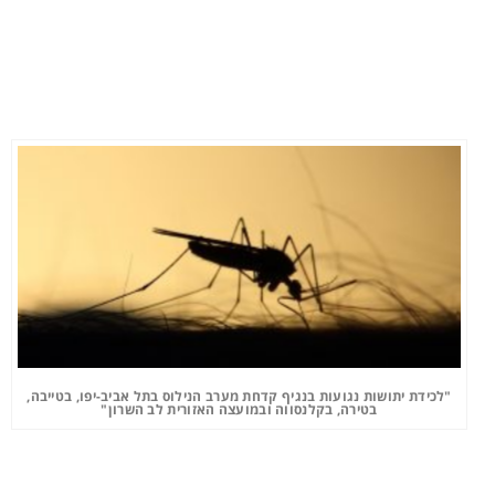
"לכידת יתושות נגועות בנגיף קדחת מערב הנילוס בתל אביב-יפו, בטייבה,
בטירה, בקלנסווה ובמועצה האזורית לב השרון"