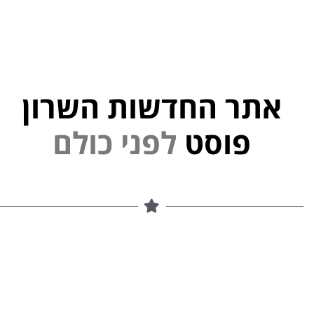
אתר החדשות השרון
פוסט
ל
פ
נ
י