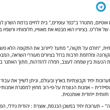
ם אוטיזם, מתגורר ב"כפר עופרים," בית לחיים ברמת השרון לב
 של אלו"ט. בציוריו הוא מבטא את מאווייו, חלומותיו ורשמיו 
ית, "חולם על תקווה," מתעד לייזרוב את התקופה הלא פ
הקורונה ומלחמת חרבות ברזל בציורים מעוררי השראה, המב
ת הנעות בין שמחה לעצב, חמלה להזדהות, מתוך האתגר בה
תערוכות יחיד וקבוצתיות בארץ ובעולם, וניתן לשייך את עבודו
יידרית – אמנות הנוצרת על-פי-רוב מחוץ למסגרת אמנותי
ותית ייחודית ואותנטית.
" – תערוכת יחיד במשכן הכנסת, אוצרת : יהודית גידלי, הפקה