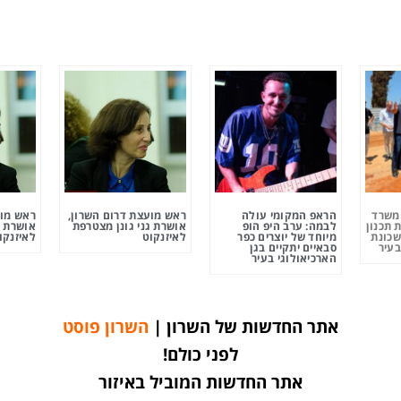
ומשרד
הראפ המקומי עולה
ראש מועצת דרום השרון,
ראש מוע
 תכנון
לבמה: ערב היפ הופ
אושרת גני גונן מצטרפת
אושרת ג
שכונת
מיוחד של יוצרים כפר
לאיזנקוט
לאיזנקו
בעיר
סבאיים יתקיים בגן
הארכיאולוגי בעיר
אתר החדשות של השרון |
השרון פוסט
לפני כולם!
אתר החדשות המוביל באיזור