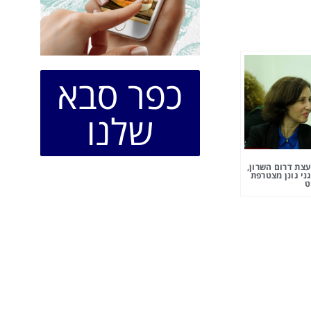
כפר סבא
שלנו
צת דרום השרון,
ני גונן מצטרפת
ט