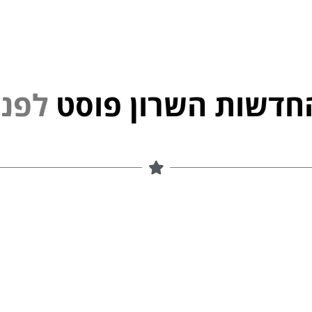
חדשות השרון פוסט
י
נ
פ
ל