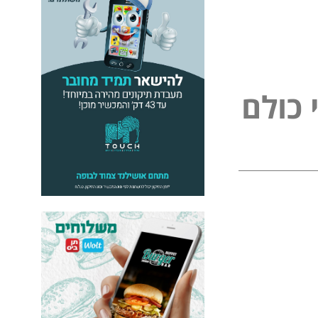
כ
ו
ל
ם
ל
פ