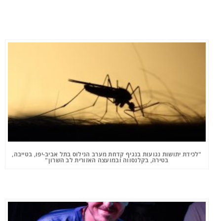
"לכידת יתושות נגועות בנגיף קדחת מערב הנילוס בתל אביב-יפו, בטייבה,
בטירה, בקלנסווה ובמועצה האזורית לב השרון"