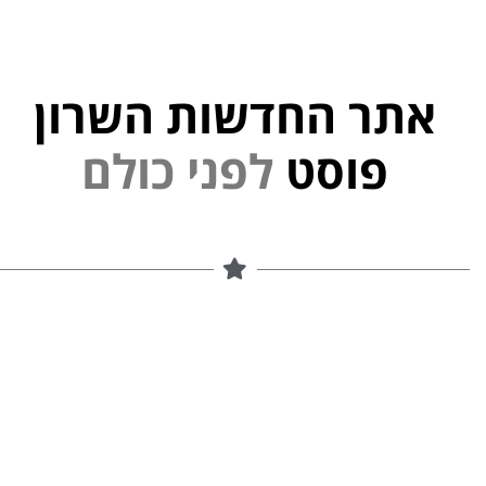
אתר החדשות השרון
פוסט
ל
פ
נ
י