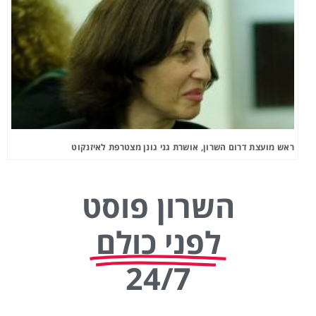
ראש מועצת דרום השרון, אושרת גני גונן מצטרפת לאיזנקוט
השרון פוסט
לפני כולם
24/7