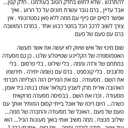
להתרגש . שלא לחוש בחלק הטוב בעולמנו . חלק קטן…
אבל עדיין , ברם גובר עשרת מונים על כל הרוע . ואיך
אפשר לסיים יום כייף עם ממה ללא פאן גסטרונומי . אין
צורך לשוב לרכב הכל במטר רבוע אחד . במרכז המושבה
ברם עם טעם של פעם
שום מינוי של איש שיווק לא יעשה את אשר תעשה
האטמוספרה של הקליינע שטייטלע שלנו . כן גם מסעדה
במתחם של ורדה וממה . בלי שילוט . בלי פרסום . בלי
סלוגנים . בלי קונספט . ברם עם נשמה יתירה . תירשמו
את השם . מסעודה . גם את הפריים הזה הצליחה חברתי
האהובה אירית מרק לשבץ בקולאז' אותו בנתה ביד אומן .
מסעודה . זכרו את השם . בבסיסה מסעדה מרוקאית
כשרה… היום ריכוז של אוכל בייתי קסום המותיר אותך עם
טעם של פעם . האוכל של מסעודה והחברה של ממה…
שילוב מנצח . ממה משיב אותי בואך מעונות הגיל… הוא
עוד ישוב . תודה לורדה וממה… יום כייף . אמרתי כבר ?