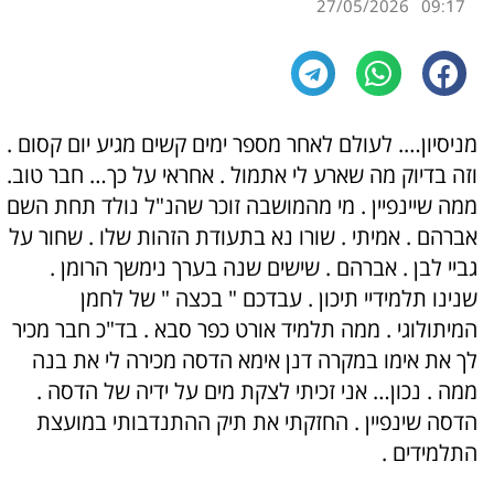
27/05/2026
09:17
מניסיון…. לעולם לאחר מספר ימים קשים מגיע יום קסום .
וזה בדיוק מה שארע לי אתמול . אחראי על כך… חבר טוב.
ממה שיינפיין . מי מהמושבה זוכר שהנ"ל נולד תחת השם
אברהם . אמיתי . שורו נא בתעודת הזהות שלו . שחור על
גביי לבן . אברהם . שישים שנה בערך נימשך הרומן .
שנינו תלמידיי תיכון . עבדכם " בכצה " של לחמן
המיתולוגי . ממה תלמיד אורט כפר סבא . בד"כ חבר מכיר
לך את אימו במקרה דנן אימא הדסה מכירה לי את בנה
ממה . נכון… אני זכיתי לצקת מים על ידיה של הדסה .
הדסה שינפיין . החזקתי את תיק ההתנדבותי במועצת
התלמידים .