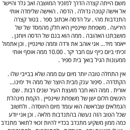
משם הייתה קצרה הדרך למזכיר המושבה זאב גלר והיישר
אל אישה קטנה גדולה . הדסה . האישה שלימדה אותי
התנדבות מהי . על הדסה אכתוב ספר . בטור קצרה
היריעה . משפחת שיינפיין היא חלק מהמסד של של
מושבתנו האהובה . ממה הוא בנם של הדסה ויוחנן .
ייאמר מיד… אני אוהב את ורדה וממה שיינפיין . וכן אתמול
זכיתי ביום כייף עם חבר יקר . 10.00 ממה אוסף אותי
ממעונות הגיל בואך בית ספיר .
אין התחלה טובה יותר מיום עם ממה שלא בבייבי שלו .
הקתדרה . סיפור ענק מבית היוצר של ממה ויד ימינו…
אורית . ממה הוא חבר מועצת העיר שנים רבות . שם
היגשים חלום ישן של משפחת שיינפיין . הקמת מינהלת
הגמלאים שבראשה הוא עומד מיום היווסדה . ולחשוב
שכל הטוב הזה נעשה בהתנדבות מלאה . וכן אני יודע
כמה ממון משקיע מתנדב בכדיי להיות זכאי לתואר מתנדב