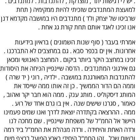
. יש לי רגישות יתר , מוצדקת , להתנדבות . למתנדבים .
למועצת המתנדבים שזכיתי להיות ממקימיה ( תחת
שרביטו של יצחק ולד ) מתנדבים היו במושבה מקדמא דנן
אנו זכינו לאגד אותם תחת קורת גג אחת .
אמרתי בעבר ( סוף שנות השמונים ) בראיון בידיעות
אחרונות. אין ים בכפר סבא . גם במחצבים לא התברכנו .
זכינו במחצב היקר ביותר ביקום . המחצב האנושי ומכאן
גם אירגוני המתנדבים . הדסה שיינפיין הניחה את היסודות
להתנדבות המאורגנת במושבה . ילדיה , רוני ( יד שרה )
וממה הם הדור הממשיך . כן זה אותו ממה שייסד את
המותג דיסקוליט . מותג ענק . ממה הוא חבר יקר ואהוב ,
כאמור , סגרנו שישים שנה . אין בו גרם אחד של רוע .
ממה . ההרצאה בקתדרה יוצאת לדרך ואנו שמים פעמינו
היישר אל החמ"ל של משפחת שיינפיין . שם מחכה לנו
ורדה האחת והיחידה . ורדה מנהלת את החמ"ל ביד רמה
ובשום שכל . זהו החמ"ל היחידי בארץ הפועל ברצף מיום