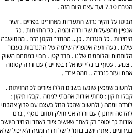
הטבח 7.10 ועד עצם היום הזה .
הביטו על הקיר גדוש התעודות מאחורינו בפריים . זעיר
אנפיין מהפעילות של ורדה וממה . כל החזיתות . כל
היחידות . כל הגזרות . כן… מהחדר הקטן הזה . מהמושבה
שלנו . נעה וזעה אימפריה שלמה של התנדבות בעבור
הלוחמות והלוחמים שלנו . חדר קטן . חבוי במתחם השוק
. צנוע . עטוף בדגליי ישראל ( בפריים ) עם ורדה קסומה
אחת ועזר כנגדה… ממה אחד .
ולחשוב שמכאן שונעו בשנים הללו ציודים לכ החזיתות .
קבלו תיקון : סחתי אודות אהבתי לממה . קבלו תיקון :
לורדה וממה ( ולחשוב שהכל החל בעצם עם פרוץ אהבתי
להדסה ויוחנן ) עם ורדה אני חולק תחום נוסף , ברם
אודות כך יסופר רק לאחר שאשיב ציוד לאחד והיחיד היושב
במרומים . אתה יושב בחמ"ל של ורדה וממה ולא יכול שלא