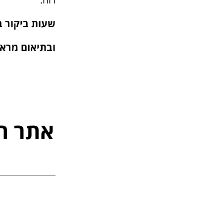
שעות ביקור בתערו
ובתיאום מראש: 050-7675688 נעילה : 6
אתר ה