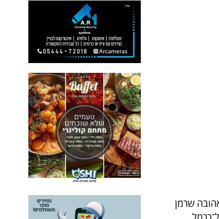
של האמנית אהובה שרמן
אליית אל־כרמל,