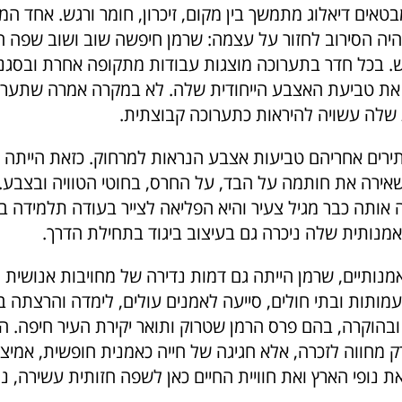
ים דיאלוג מתמשך בין מקום, זיכרון, חומר ורגש. אחד המא
יה הסירוב לחזור על עצמה: שרמן חיפשה שוב ושוב שפה ח
 בכל חדר בתערוכה מוצגות עבודות מתקופה אחרת ובסגנ
את טביעת האצבע הייחודית שלה. לא במקרה אמרה שתערו
שלה עשויה להיראות כתערוכה קבוצתית.
ירים אחריהם טביעות אצבע הנראות למרחוק. כזאת הייתה 
אירה את חותמה על הבד, על החרס, בחוטי הטוויה ובצבע
 אותה כבר מגיל צעיר והיא הפליאה לצייר בעודה תלמידה ב
אמנותית שלה ניכרה גם בעיצוב ביגוד בתחילת הדרך.
נותיים, שרמן הייתה גם דמות נדירה של מחויבות אנושית וצ
מותות ובתי חולים, סייעה לאמנים עולים, לימדה והרצתה ב
ובהוקרה, בהם פרס הרמן שטרוק ותואר יקירת העיר חיפה. 
ק מחווה לזכרה, אלא חגיגה של חייה כאמנית חופשית, אמי
 נופי הארץ ואת חוויית החיים כאן לשפה חזותית עשירה, נ