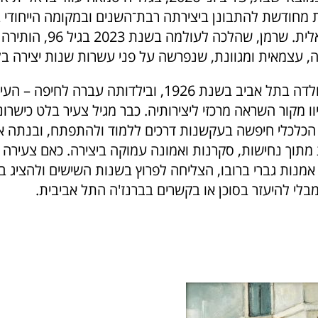
 מחודשת להתבונן ביצירתה רבת־השנים ובמקומה הייחודי 
האמנות הישראלית. שרמן, שהלכה
, עצמאית ומגוונת, שנפרשה על פני עשרות שנות יצירה בל
אהובה שרמן נולדה בתל אביב בשנת 1926, ובילדותה עברה 
יוו מקור השראה מרכזי ליצירותיה. כבר מגיל צעיר בלט כישרו
הכלכלי חיפשה בעקשנות דרכים ללמוד ולהתפתח, ובנתה 
תוך נחישות, סקרנות ואמונה עמוקה ביצירה. כאם צעירה 
נות גברי ברובו, הצליחה לפרוץ בשנות השישים ולהציג ב
בלי להיעזר בסוכן או בקשרים בברנז'ה התל אביבית.