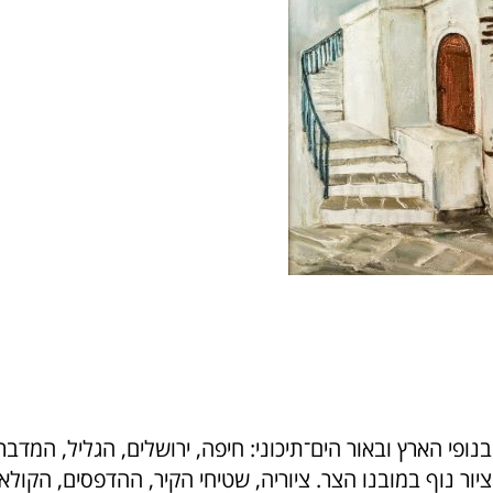
נופי הארץ ובאור הים־תיכוני: חיפה, ירושלים, הגליל, המדבר 
ר נוף במובנו הצר. ציוריה, שטיחי הקיר, ההדפסים, הקולאז