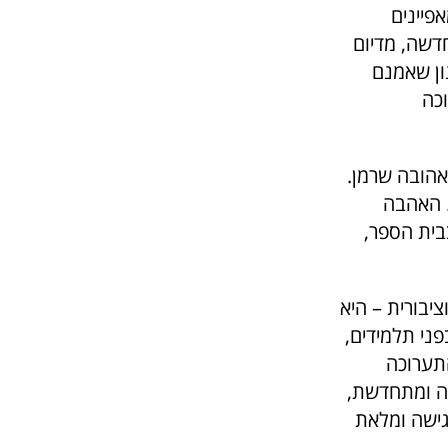
פיינים
דשה, מדיום
ון שאמנם
כה
אהובה שרמן.
. האהבה
בית הספר,
יבורית – היא
פני תלמידים,
התערוכה
צה ומתחדשת,
גישה ומלאת