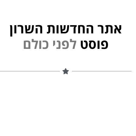
אתר החדשות השרון
י
פוסט
ל
פ
נ