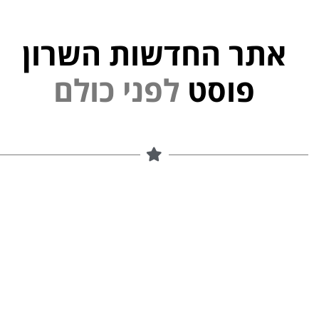
אתר החדשות השרון
פוסט
ל
פ
נ
י