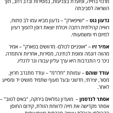
מרכזי בחייה, ופועלת בצניעות, במסירות ובלב רחב, תוך
השראה לסביבתה
גדעון גוט
– "שייפארק" – גדעון מביא עמו לב פתוח,
ראייה קהילתית רחבה ויכולת יוצאת דופן להפוך רעיון
למיזם חי ומשמעותי.
אמיר זיו
– "אופניים לכולם- מדוושים בפארק" – אמיר
מהווה דוגמה ומופת לנתינה, מסירות, אחריות והתמדה.
ניכר כי התנדבות היא ערך עליון עבורו ונר לרגליו.
עודד שוהם
– עמותת "חלו"מ" – עודד מתנדב חרוץ,
מסור, יצירתי, חדשני ובעל מעוף שתמיד מושיט יד ומסייע
לאחר.
אסתר לנדסמן
– מועדון גמלאים בירוקה, "באים לטוב" –
אסתר מקדישה את חייה לרווחת הזולת, קידום החוסן