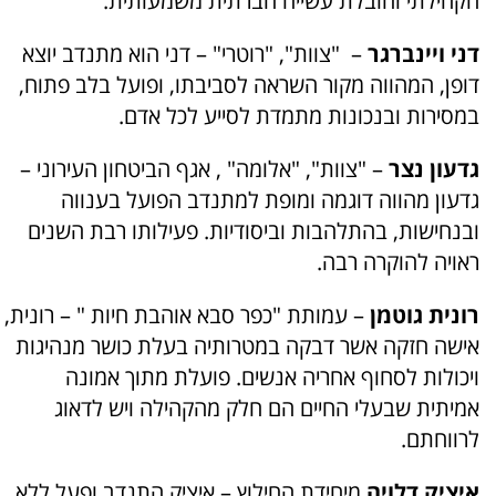
הקהילתי והובלת עשייה חברתית משמעותית.
דני ויינברגר
– "צוות", "רוטרי" – דני הוא מתנדב יוצא
דופן, המהווה מקור השראה לסביבתו, ופועל בלב פתוח,
במסירות ובנכונות מתמדת לסייע לכל אדם.
גדעון נצר
– "צוות", "אלומה" , אגף הביטחון העירוני –
גדעון מהווה דוגמה ומופת למתנדב הפועל בענווה
ובנחישות, בהתלהבות וביסודיות. פעילותו רבת השנים
ראויה להוקרה רבה.
רונית גוטמן
– עמותת "כפר סבא אוהבת חיות " – רונית,
אישה חזקה אשר דבקה במטרותיה בעלת כושר מנהיגות
ויכולות לסחוף אחריה אנשים. פועלת מתוך אמונה
אמיתית שבעלי החיים הם חלק מהקהילה ויש לדאוג
לרווחתם.
איציק דלויה
מיחידת החילוץ – איציק התנדב ופעל ללא