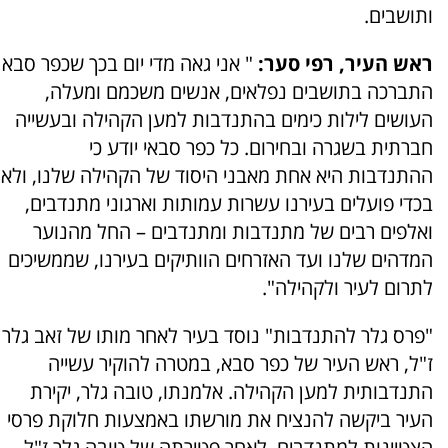
ותושבים.
ראש העיר, רפי סער:
" אני גאה מדי יום בכך שכפר סבא
התברכה בתושבים נפלאים, אנשים משכמם ומעלה,
העושים לילות כימים בהתנדבות למען הקהילה ובעשייה
חברתית בשגרה ובחירום. כל כפר סבאי יודע כי
ההתנדבות היא אחת מאבני היסוד של הקהילה שלנו, ולא
בכדי פועלים בעירנו עשרות עמותות וארגוני מתנדבים,
ואלפים רבים של מתנדבות ומתנדבים – החל מהנוער
המדהים שלנו ועד האזרחים הוותיקים בעירנו, שממשיכים
לתרום לעיר ולקהילה".
"פרס גלר להתנדבות" נוסד בעיר לאחר מותו של זאב גלר
ז"ל, ראש העיר של כפר סבא, במטרה להוקיר עשייה
התנדבותית למען הקהילה. אלמנתו, טובה גלר, יקירת
העיר ביקשה להנציח את מורשתו באמצעות חלוקת פרסי
הצטיינות למתנדבים. לאחר פטירתה של טובה גלר ז"ל,