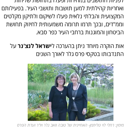
לפניות התושבים במהירות ופעלו בתחושת שליחות
ואחריות קהילתית למען תושבות ותושבי העיר. בפעילותם
המקצועית והבלתי נלאית פעלו לשיקום ולתיקון מקלטים
וממ"דים, ובכך תרמו תרומה משמעותית לחיזוק תחושת
הביטחון והמוגנות ברחבי העיר כפר סבא.
אות הוקרה מיוחד ניתן בהערכה ל
ישראל לנצ'נר
על
התנדבותו בטקסי פרס גלר לאורך השנים
מימין: רחלי לוי טליתמן- האחיינית של טובה וזאב גלר ויו"ר ועדת הפרס