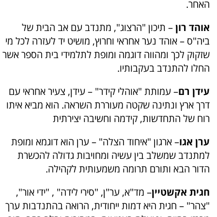
האחר.
אוהד רון
– תיכון "הרצוג", מתנדב עם אב הבית של
ביה"ס – אוהד נער אחראי וחרוץ, מושיט יד לעזרה לכל מי
שזקוק לכך ומהווה דוגמה ומופת לתלמידי בית הספר אשר
החלו להתנדב בעקבותיו.
עידן רם
– עמותת "אוהלי קידר" – עידן, צעיר אחראי עם
דרך ארץ ונתינה שקטה מעוררת השראה. הוא מביא איתו
רוח של התחדשות, קידמה וחשיבה יצירתית
ערן אגו
– ארגון "איחוד הצלה" – ערן הוא דוגמא ומופת
למתנדב שמשלב בין עשיה ומחויבות גדולה להכשרת
הדור הבא ותורם תרומה משמעותית לקהילה.
חגית אקשטיין
– מד"א, ער"ן, "סירי לידה" , "ידי אור",
"צהר" – חגית היא דמות ייחודית, הרואה בהתנדבות ערך