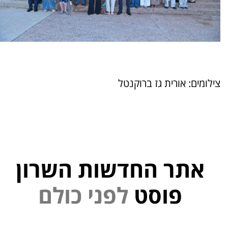
צילומים: אורית גז ברוקנטל
אתר החדשות השרון
י
פוסט
ל
פ
נ